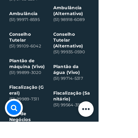
Ambulância
Ambulância
(Alternativo)
(51) 99971-8595
(51) 98918-6089
Conselho
Conselho
Tutelar
Tutelar
(Alternativo)
(51) 99109-6042
(51) 99935-0590
Plantão de
máquina (Vivo)
Plantão da
água (Vivo)
(51) 99899-3020
(51) 99714-5317
Fiscalização (G
eral)
Fiscalização (Sa
nitário)
(51) 99989-7311
(51) 99564-3598
Sala de
Negócios
(51) 3782 2282