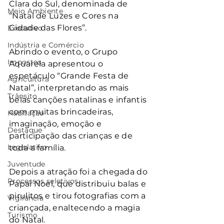
Clara do Sul, denominada de 
Meio Ambiente
“Natal de Luzes e Cores na 
Cidade das Flores”.
Executivo
Indústria e Comércio
Abrindo o evento, o Grupo 
Impostos
Aquarela apresentou o 
espetáculo “Grande Festa de 
Agricultura
Natal”, interpretando as mais 
Trânsito
belas canções natalinas e infantis 
com muitas brincadeiras, 
Habitação
imaginação, emoção e 
Destaque
participação das crianças e de 
Legislativo
toda a família.
Juventude
Depois a atração foi a chegada do 
Processos seletivos
Papai Noel, que distribuiu balas e 
pirulitos e tirou fotografias com a 
Vigilância
criançada, enaltecendo a magia 
Turismo
do Natal.