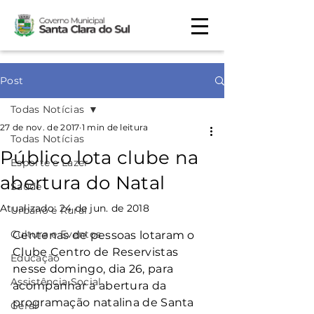
Post
Todas Notícias
27 de nov. de 2017
1 min de leitura
Todas Notícias
Público lota clube na
Esporte e Lazer
abertura do Natal
Saúde
Atualizado:
24 de jun. de 2018
Urbano e Rural
Cultura e Eventos
Centenas de pessoas lotaram o 
Clube Centro de Reservistas 
Educação
nesse domingo, dia 26, para 
Assistência Social
acompanhar a abertura da 
programação natalina de Santa 
Geral