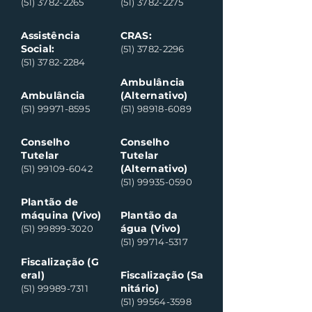
(51) 3782-2265
(51) 3782-2275
Assistência
CRAS:
Social:
(51) 3782-2296
(51) 3782-2284
Ambulância
Ambulância
(Alternativo)
(51) 99971-8595
(51) 98918-6089
Conselho
Conselho
Tutelar
Tutelar
(Alternativo)
(51) 99109-6042
(51) 99935-0590
Plantão de
máquina (Vivo)
Plantão da
água (Vivo)
(51) 99899-3020
(51) 99714-5317
Fiscalização (G
eral)
Fiscalização (Sa
nitário)
(51) 99989-7311
(51) 99564-3598