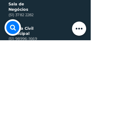
Sala de
Negócios
(51) 3782 2282
Defesa Civil
Municipal
(51) 98996-1669
Horário de Atendimento:
Segunda à quinta-feira:
8h às 11h30 e 13h30 às 17h
Sexta-feira:
8h às 16h
Telefone whats contato:
(51) 3782-2251