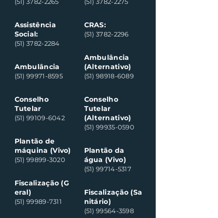
(51) 3782-2265
(51) 3782-2275
Assistência
CRAS:
Social:
(51) 3782-2296
(51) 3782-2284
Ambulância
Ambulância
(Alternativo)
(51) 99971-8595
(51) 98918-6089
Conselho
Conselho
Tutelar
Tutelar
(Alternativo)
(51) 99109-6042
(51) 99935-0590
Plantão de
máquina (Vivo)
Plantão da
água (Vivo)
(51) 99899-3020
(51) 99714-5317
Fiscalização (G
eral)
Fiscalização (Sa
nitário)
(51) 99989-7311
(51) 99564-3598