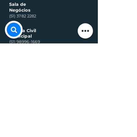
Sala de
Negócios
(51) 3782 2282
Defesa Civil
Municipal
(51) 98996-1669
Horário de Atendimento:
Segunda à quinta-feira:
8h às 11h30 e 13h30 às 17h
Sexta-feira:
8h às 16h
Telefone whats contato:
(51) 3782-2251