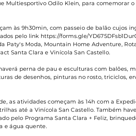
anta Clara do Sul
Conselho Tutelar
e Multiesportivo Odilo Klein, para comemorar o 
çam às 9h30min, com passeio de balão cujos in
dos pelo link https://forms.gle/YD675DFsb1DurC
 da Paty's Moda, Mountain Home Adventure, Rota
act Santa Clara e Vinícola San Castello.
averá perna de pau e esculturas com balões, 
uras de desenhos, pinturas no rosto, triciclos, e
de, as atividades começam às 14h com a Expediç
 trilhas até a Vinícola San Castello. Também have
ado pelo Programa Santa Clara + Feliz, brinquedos
a e água quente.