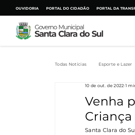
CONTEÚDO
OUVIDORIA
PORTAL DO CIDADÃO
PORTAL DA TRANS
Todas Notícias
Esporte e Lazer
10 de out. de 2022
1 mi
Assistência Social
Geral
Venha pa
Criança
Agricultura
Trânsito
Santa Clara do Su