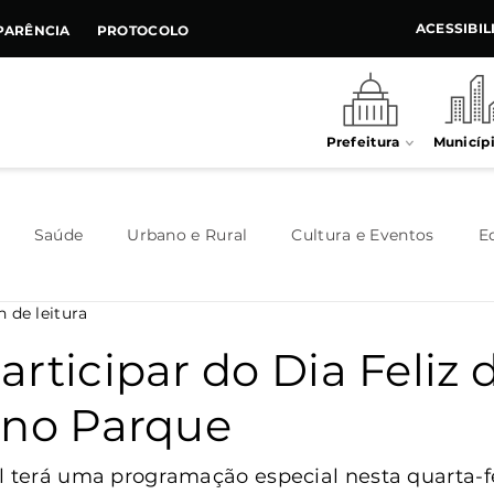
ACESSIBI
PARÊNCIA
PROTOCOLO
Prefeitura
Municíp
Saúde
Urbano e Rural
Cultura e Eventos
E
n de leitura
Meio Ambiente
Executivo
Indústria e Comércio
rticipar do Dia Feliz 
 no Parque
Habitação
Destaque
Legislativo
Juventude
l terá uma programação especial nesta quarta-fei