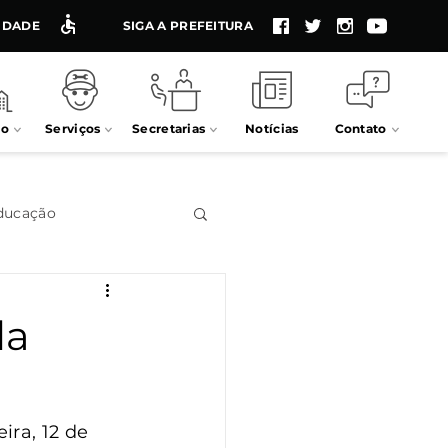
LIDADE
SIGA A PREFEITURA
io
Serviços
Secretarias
Notícias
Contato
ducação
Impostos
da
Processos seletivos
ra, 12 de 