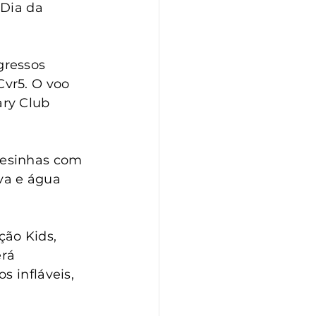
Dia da 
gressos 
vr5. O voo 
ry Club 
mesinhas com 
rva e água 
ão Kids, 
rá 
 infláveis, 