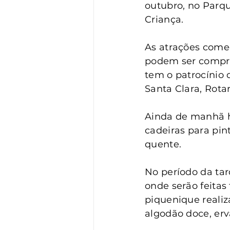
Vigilância
Turismo
S
outubro, no Parqu
Criança.
As atrações come
podem ser compra
tem o patrocínio
Santa Clara, Rotar
Ainda de manhã h
cadeiras para pint
quente.
No período da tar
onde serão feitas
piquenique realiz
algodão doce, erv