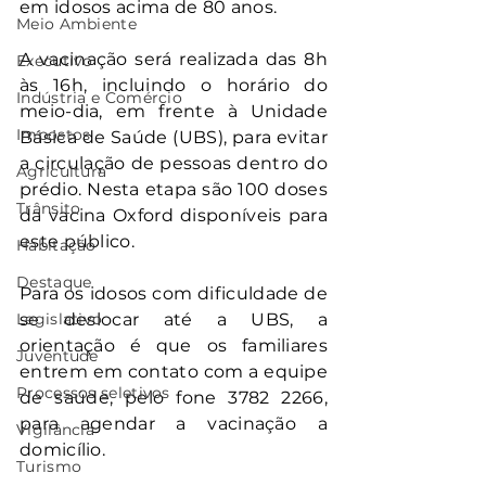
em idosos acima de 80 anos.
Meio Ambiente
A vacinação será realizada das 8h 
Executivo
às 16h, incluindo o horário do 
Indústria e Comércio
meio-dia, em frente à Unidade 
Impostos
Básica de Saúde (UBS), para evitar 
a circulação de pessoas dentro do 
Agricultura
prédio. Nesta etapa são 100 doses 
Trânsito
da vacina Oxford disponíveis para 
este público.
Habitação
Destaque
Para os idosos com dificuldade de 
Legislativo
se deslocar até a UBS, a 
orientação é que os familiares 
Juventude
entrem em contato com a equipe 
Processos seletivos
de saúde, pelo fone 3782 2266, 
para agendar a vacinação a 
Vigilância
domicílio. 
Turismo