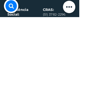
Assistência
CRAS:
Social:
(51) 3782-2296
(51) 3782-2284
Ambulância
Ambulância
(Alternativo)
(51) 99971-8595
(51) 98918-6089
Conselho
Conselho
Tutelar
Tutelar
(Alternativo)
(51) 99109-6042
(51) 99935-0590
Plantão de
máquina (Vivo)
Plantão da
água (Vivo)
(51) 99899-3020
(51) 99714-5317
Fiscalização (G
eral)
Fiscalização (Sa
nitário)
(51) 99989-7311
(51) 99564-3598