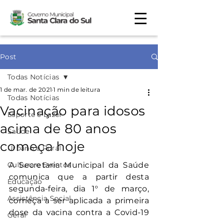
Post
Todas Notícias
1 de mar. de 2021
1 min de leitura
Todas Notícias
Vacinação para idosos
Esporte e Lazer
acima de 80 anos
Saúde
começa hoje
Urbano e Rural
Cultura e Eventos
A Secretaria Municipal da Saúde 
comunica que a partir desta 
Educação
segunda-feira, dia 1° de março, 
Assistência Social
começa a ser aplicada a primeira 
dose da vacina contra a Covid-19 
Geral