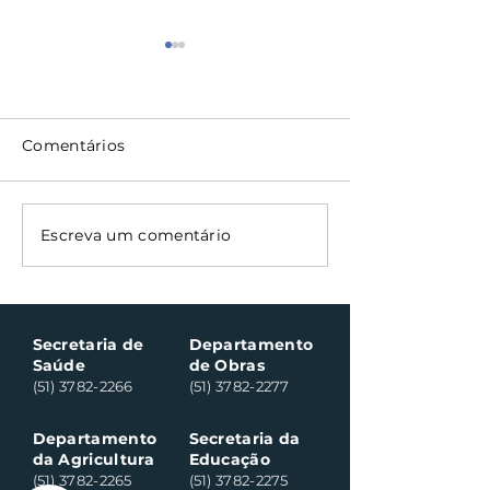
Comentários
Oficinas de cerâmica
Nota Fiscal G
Escreva um comentário
fortalecem cuidado
contempla ci
em saúde mental em
consumidores
Santa Clara do Sul
Santa Clara do
Secretaria de
Departamento
Saúde
de Obras
(51) 3782-2266
(51) 3782-2277
Departamento
Secretaria da
da Agricultura
Educação
(51) 3782-2265
(51) 3782-2275