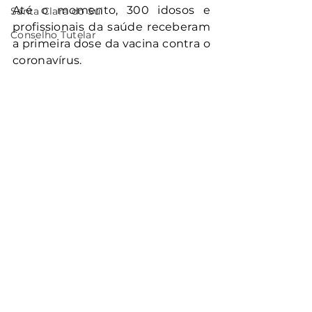
Até o momento, 300 idosos e 
Santa Clara do Sul
profissionais da saúde receberam 
Conselho Tutelar
a primeira dose da vacina contra o 
coronavírus.