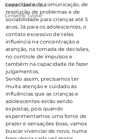
capacidade de comunicação, de 
Santa Clara do Sul
resolução de problemas e de 
Conselho Tutelar
sociabilidade para crianças até 5 
anos. Já para os adolescentes, o 
contato excessivo de telas 
influencia na concentração e 
atenção, na tomada de decisões, 
no controle de impulsos e 
também na capacidade de fazer 
julgamentos. 
Sendo assim, precisamos ter 
muita atenção e cuidado às 
influências que as crianças e 
adolescentes estão sendo 
expostas, pois quando 
experimentamos uma fonte de 
prazer e sensações boas, vamos 
buscar vivenciar de novo, numa 
frequência cada vez maior. 