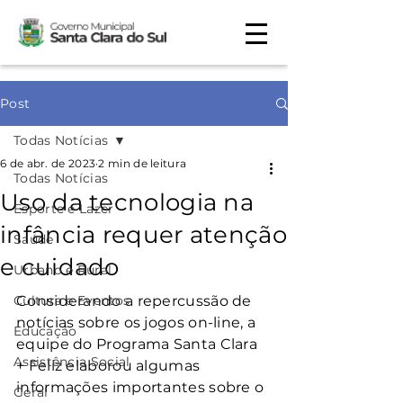
Post
Todas Notícias
6 de abr. de 2023
2 min de leitura
Todas Notícias
Uso da tecnologia na
Esporte e Lazer
infância requer atenção
Saúde
e cuidado
Urbano e Rural
Cultura e Eventos
Considerando a repercussão de 
notícias sobre os jogos on-line, a 
Educação
equipe do Programa Santa Clara 
Assistência Social
+ Feliz elaborou algumas 
informações importantes sobre o 
Geral