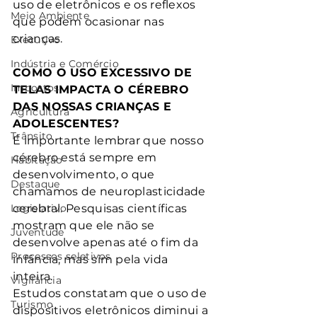
uso de eletrônicos e os reflexos 
Meio Ambiente
que podem ocasionar nas 
crianças.
Executivo
Indústria e Comércio
COMO O USO EXCESSIVO DE 
Impostos
TELAS IMPACTA O CÉREBRO 
DAS NOSSAS CRIANÇAS E 
Agricultura
ADOLESCENTES?
Trânsito
É importante lembrar que nosso 
cérebro está sempre em 
Habitação
desenvolvimento, o que 
Destaque
chamamos de neuroplasticidade 
Legislativo
cerebral. Pesquisas científicas 
mostram que ele não se 
Juventude
desenvolve apenas até o fim da 
Processos seletivos
infância, mas sim pela vida 
inteira. 
Vigilância
Estudos constatam que o uso de 
Turismo
dispositivos eletrônicos diminui a 