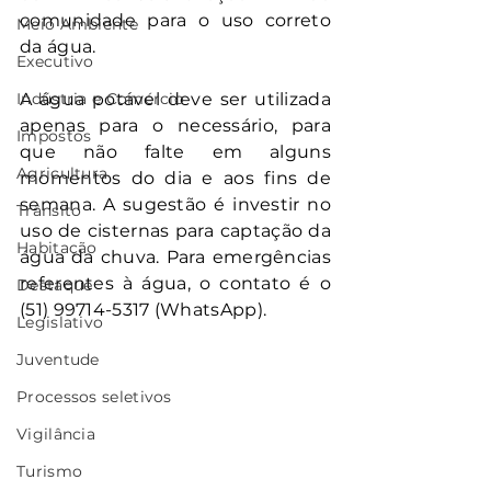
comunidade para o uso correto 
Meio Ambiente
da água.
Executivo
Indústria e Comércio
A água potável deve ser utilizada 
apenas para o necessário, para 
Impostos
que não falte em alguns 
Agricultura
momentos do dia e aos fins de 
semana. A sugestão é investir no 
Trânsito
uso de cisternas para captação da 
Habitação
água da chuva. Para emergências 
referentes à água, o contato é o 
Destaque
(51) 99714-5317 (WhatsApp).
Legislativo
Juventude
Processos seletivos
Vigilância
Turismo