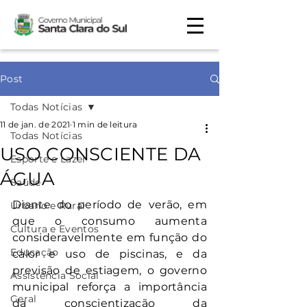
Post
Todas Notícias
11 de jan. de 2021
1 min de leitura
Todas Notícias
USO CONSCIENTE DA
Esporte e Lazer
ÁGUA
Saúde
Diante do período de verão, em 
Urbano e Rural
que o consumo aumenta 
Cultura e Eventos
consideravelmente em função do 
Educação
calor e uso de piscinas, e da 
previsão de estiagem, o governo 
Assistência Social
municipal reforça a importância 
Geral
da conscientização da 