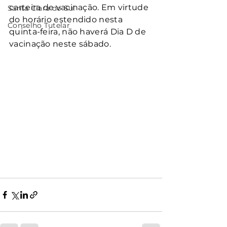
carteira de vacinação. Em virtude 
Santa Clara do Sul
do horário estendido nesta 
Conselho Tutelar
quinta-feira, não haverá Dia D de 
vacinação neste sábado.