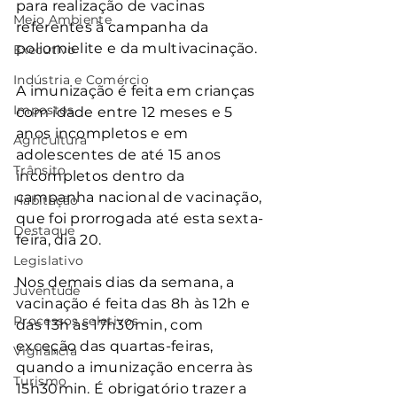
para realização de vacinas 
Meio Ambiente
referentes à campanha da 
poliomielite e da multivacinação.
Executivo
Indústria e Comércio
A imunização é feita em crianças 
Impostos
com idade entre 12 meses e 5 
anos incompletos e em 
Agricultura
adolescentes de até 15 anos 
Trânsito
incompletos dentro da 
campanha nacional de vacinação, 
Habitação
que foi prorrogada até esta sexta-
Destaque
feira, dia 20.
Legislativo
Nos demais dias da semana, a 
Juventude
vacinação é feita das 8h às 12h e 
Processos seletivos
das 13h às 17h30min, com 
exceção das quartas-feiras, 
Vigilância
quando a imunização encerra às 
Turismo
15h30min. É obrigatório trazer a 