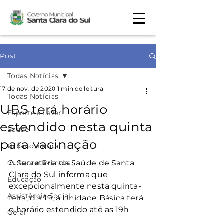
Post
Todas Notícias
17 de nov. de 2020
1 min de leitura
Todas Notícias
UBS terá horário
Esporte e Lazer
estendido nesta quinta
Saúde
para vacinação
Urbano e Rural
Cultura e Eventos
A Secretaria da Saúde de Santa 
Clara do Sul informa que 
Educação
excepcionalmente nesta quinta-
Assistência Social
feira, dia 19, a Unidade Básica terá 
o horário estendido até as 19h 
Geral