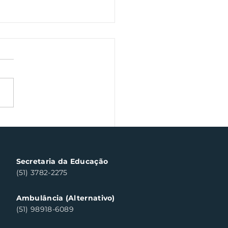
a veterano volta às
chas de Santa Clara
ul neste sábado
Secretaria da Educação
(51) 3782-2275
Ambulância (Alternativo)
(51) 98918-6089