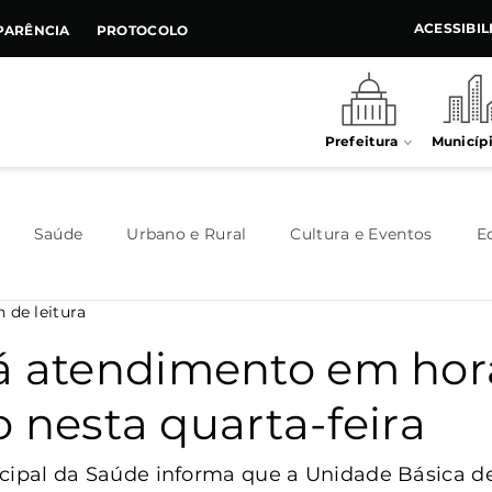
ACESSIBI
PARÊNCIA
PROTOCOLO
Prefeitura
Municíp
Saúde
Urbano e Rural
Cultura e Eventos
E
n de leitura
Meio Ambiente
Executivo
Indústria e Comércio
á atendimento em hor
 nesta quarta-feira
Habitação
Destaque
Legislativo
Juventude
icipal da Saúde informa que a Unidade Básica d