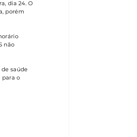
a, dia 24. O 
a, porém 
orário 
S não 
 de saúde 
 para o 