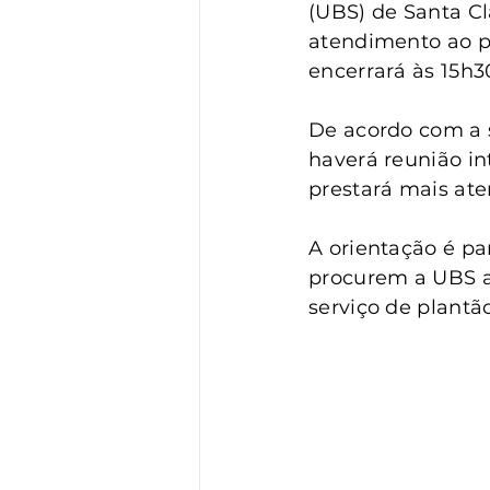
Vigilância
Turismo
S
(UBS) de Santa Cla
atendimento ao p
encerrará às 15h3
De acordo com a s
haverá reunião in
prestará mais ate
A orientação é pa
procurem a UBS a
serviço de plantão