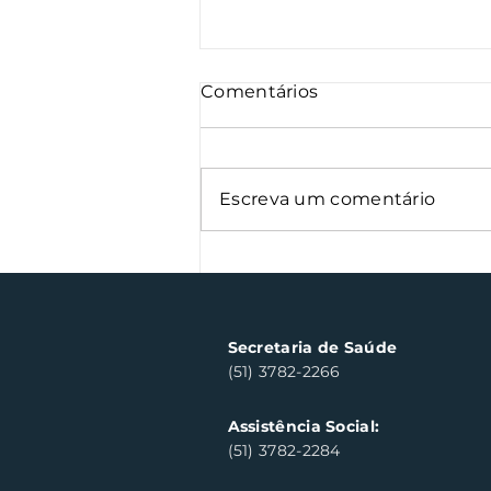
Comentários
Escreva um comentário
Oficinas de cerâmica
fortalecem cuidado em
saúde mental em Santa
Clara do Sul
Secretaria de Saúde
(51) 3782-2266
Assistência Social:
(51) 3782-2284