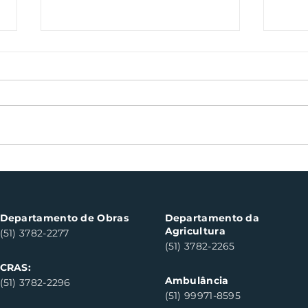
Nota Fiscal Gaúcha
Boch
contempla cinco
can
consumidores em Santa
do S
Clara do Sul
Departamento de Obras
Departamento da
Agricultura
(51) 3782-2277
(51) 3782-2265
CRAS:
Ambulância
(51) 3782-2296
(51) 99971-8595