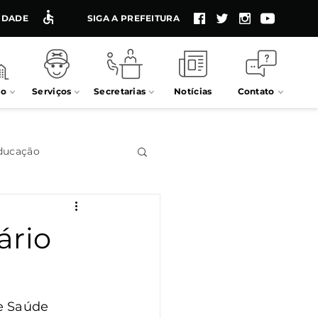
LIDADE
SIGA A PREFEITURA
io
Serviços
Secretarias
Notícias
Contato
ducação
Impostos
ário
Processos seletivos
e Saúde 