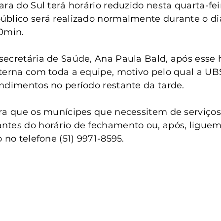
anta Clara do Sul
Conselho Tutelar
ra do Sul terá horário reduzido nesta quarta-feir
úblico será realizado normalmente durante o di
0min.
ecretária de Saúde, Ana Paula Bald, após esse h
terna com toda a equipe, motivo pelo qual a UB
ndimentos no período restante da tarde.
ra que os munícipes que necessitem de serviços
ntes do horário de fechamento ou, após, liguem
 no telefone (51) 9971-8595.