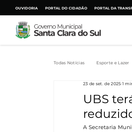
CONTEÚDO
OUVIDORIA
PORTAL DO CIDADÃO
PORTAL DA TRANS
Todas Notícias
Esporte e Lazer
23 de set. de 2025
1 mi
Assistência Social
Geral
UBS ter
reduzido
Agricultura
Trânsito
A Secretaria Mun