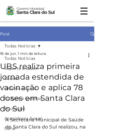
Post
Todas Notícias
18 de jun.
1 min de leitura
Todas Notícias
UBS realiza primeira
Esporte e Lazer
jornada estendida de
Saúde
vacinação e aplica 78
Urbano e Rural
doses em Santa Clara
Cultura e Eventos
do Sul
Educação
Assistência Social
A Secretaria Municipal de Saúde 
de Santa Clara do Sul realizou, na 
Geral