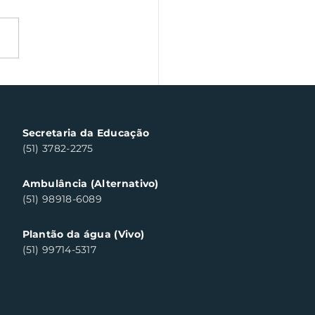
a Fiscal Gaúcha
templa cinco
sumidores em Santa
a do Sul
Secretaria da Educação
(51) 3782-2275
Ambulância (Alternativo)
(51) 98918-6089
Plantão da água (Vivo)
(51) 99714-5317