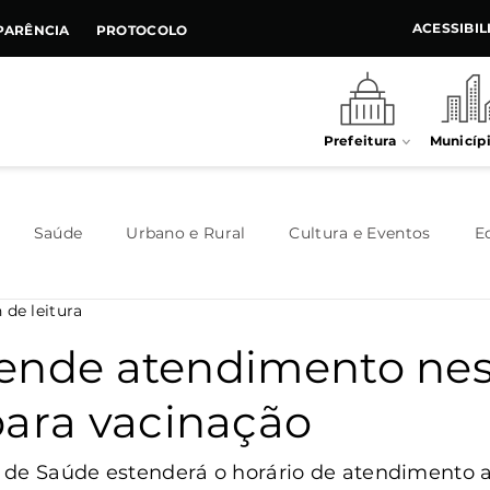
ACESSIBI
PARÊNCIA
PROTOCOLO
Prefeitura
Municíp
Saúde
Urbano e Rural
Cultura e Eventos
E
 de leitura
Meio Ambiente
Executivo
Indústria e Comércio
ende atendimento nes
para vacinação
Habitação
Destaque
Legislativo
Juventude
 de Saúde estenderá o horário de atendimento a