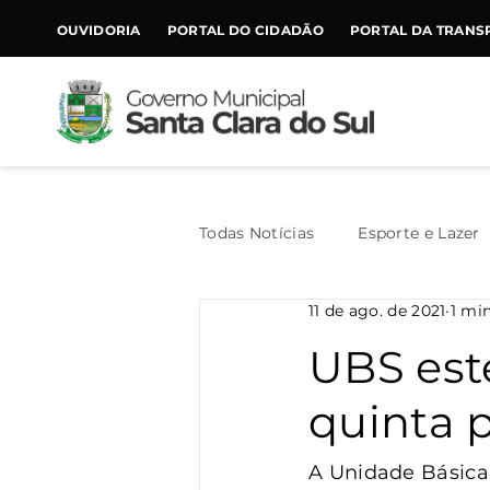
CONTEÚDO
OUVIDORIA
PORTAL DO CIDADÃO
PORTAL DA TRANS
Todas Notícias
Esporte e Lazer
11 de ago. de 2021
1 min
Assistência Social
Geral
UBS est
quinta 
Agricultura
Trânsito
A Unidade Básica