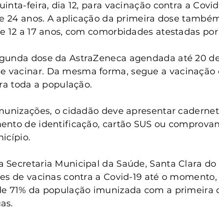
anta Clara do Sul
Conselho Tutelar
inta-feira, dia 12, para vacinação contra a Covid
de 24 anos. A aplicação da primeira dose també
e 12 a 17 anos, com comorbidades atestadas por
gunda dose da AstraZeneca agendada até 20 de
vacinar. Da mesma forma, segue a vacinação c
ara toda a população. 
munizações, o cidadão deve apresentar cadernet
ento de identificação, cartão SUS ou comprovan
icípio. 
Secretaria Municipal da Saúde, Santa Clara do 
es de vacinas contra a Covid-19 até o momento,
de 71% da população imunizada com a primeira 
as.