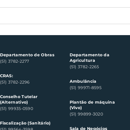
Oficinas de cerâmica
Not
fortalecem cuidado em
con
saúde mental em Santa
con
Clara do Sul
Clar
Departamento de Obras
Departamento da
Agricultura
(51) 3782-2277
(51) 3782-2265
CRAS:
Ambulância
(51) 3782-2296
(51) 99971-8595
Conselho Tutelar
(Alternativo)
Plantão de máquina
(Vivo)
(51) 99935-0590
(51) 99899-3020
Fiscalização (Sanitário)
Sala de Negócios
(51) 99564-3598