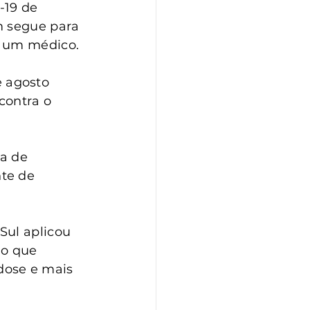
-19 de 
m segue para 
 um médico.  
 agosto 
ontra o 
a de 
te de 
Sul aplicou 
 o que 
dose e mais 