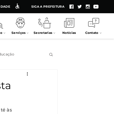
LIDADE
SIGA A PREFEITURA
io
Serviços
Secretarias
Notícias
Contato
ducação
Impostos
ta
Processos seletivos
té às 