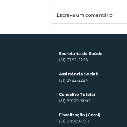
Escreva um comentário
Semana Farroupilha
arrecada 500 kg de
alimentos
Secretaria de Saúde
(51) 3782-2266
Assistência Social:
(51) 3782-2284
Conselho Tutelar
(51) 99109-6042
Fiscalização (Geral)
(51) 99989-7311