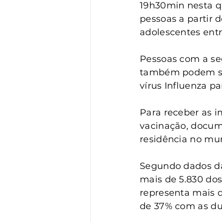
Vigilância
Turismo
S
19h30min nesta qu
pessoas a partir 
adolescentes entr
Pessoas com a se
também podem se 
vírus Influenza p
Para receber as i
vacinação, docum
residência no mun
Segundo dados da 
mais de 5.830 dos
representa mais 
de 37% com as du