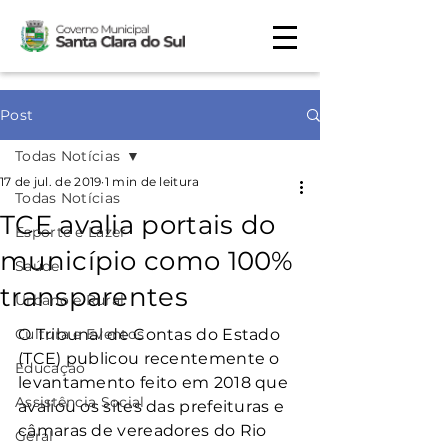
Post
Todas Notícias
17 de jul. de 2019
1 min de leitura
Todas Notícias
TCE avalia portais do
Esporte e Lazer
município como 100%
Saúde
transparentes
Urbano e Rural
Cultura e Eventos
O Tribunal de Contas do Estado 
(TCE) publicou recentemente o 
Educação
levantamento feito em 2018 que 
Assistência Social
avaliou os sites das prefeituras e 
câmaras de vereadores do Rio 
Geral