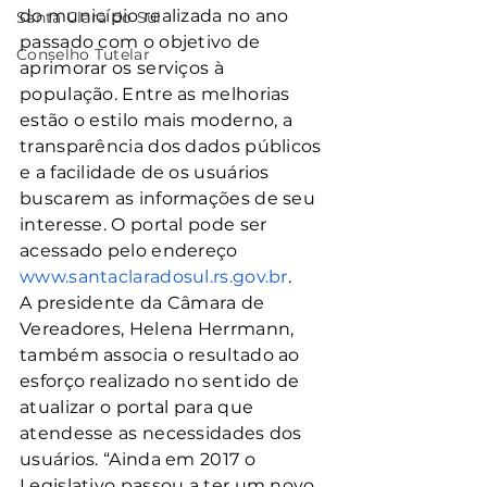
do município realizada no ano 
Santa Clara do Sul
passado com o objetivo de 
Conselho Tutelar
aprimorar os serviços à 
população. Entre as melhorias 
estão o estilo mais moderno, a 
transparência dos dados públicos 
e a facilidade de os usuários 
buscarem as informações de seu 
interesse. O portal pode ser 
acessado pelo endereço 
www.santaclaradosul.rs.gov.br
.
A presidente da Câmara de 
Vereadores, Helena Herrmann, 
também associa o resultado ao 
esforço realizado no sentido de 
atualizar o portal para que 
atendesse as necessidades dos 
usuários. “Ainda em 2017 o 
Legislativo passou a ter um novo 