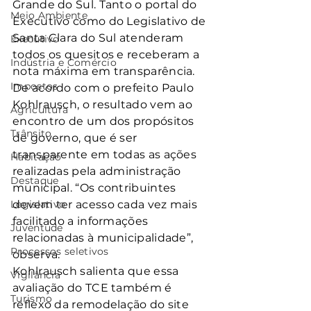
Grande do Sul. Tanto o portal do 
Meio Ambiente
Executivo como do Legislativo de 
Santa Clara do Sul atenderam 
Executivo
todos os quesitos e receberam a 
Indústria e Comércio
nota máxima em transparência.
Impostos
De acordo com o prefeito Paulo 
Kohlrausch, o resultado vem ao 
Agricultura
encontro de um dos propósitos 
Trânsito
de governo, que é ser 
transparente em todas as ações 
Habitação
realizadas pela administração 
Destaque
municipal. “Os contribuintes 
Legislativo
devem ter acesso cada vez mais 
facilitado a informações 
Juventude
relacionadas à municipalidade”, 
Processos seletivos
observa.
Kohlrausch salienta que essa 
Vigilância
avaliação do TCE também é 
Turismo
reflexo da remodelação do site 