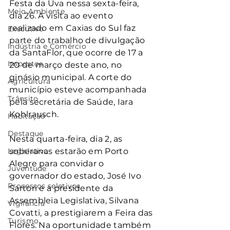
Festa da Uva nessa sexta-feira, 
Meio Ambiente
dia 26. A visita ao evento 
realizado em Caxias do Sul faz 
Executivo
parte do trabalho de divulgação 
Indústria e Comércio
da SantaFlor, que ocorre de 17 a 
Impostos
20 de março deste ano, no 
ginásio municipal. A corte do 
Agricultura
município esteve acompanhada 
Trânsito
pela secretária de Saúde, Iara 
Kohlrausch.
Habitação
Destaque
Nesta quarta-feira, dia 2, as 
Legislativo
soberanas estarão em Porto 
Alegre para convidar o 
Juventude
governador do estado, José Ivo 
Processos seletivos
Sartori e a presidente da 
Assembleia Legislativa, Silvana 
Vigilância
Covatti, a prestigiarem a Feira das 
Turismo
Flores. Na oportunidade também 