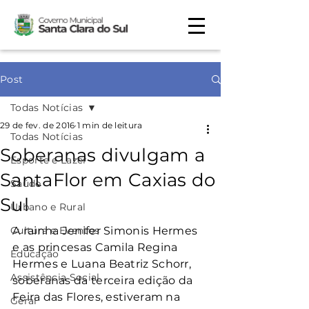
Post
Todas Notícias
29 de fev. de 2016
1 min de leitura
Todas Notícias
Soberanas divulgam a
Esporte e Lazer
SantaFlor em Caxias do
Saúde
Sul
Urbano e Rural
Cultura e Eventos
A rainha Jenifer Simonis Hermes 
e as princesas Camila Regina 
Educação
Hermes e Luana Beatriz Schorr, 
Assistência Social
soberanas da terceira edição da 
Feira das Flores, estiveram na 
Geral