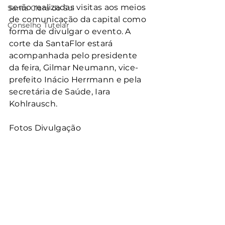
serão realizadas visitas aos meios 
Santa Clara do Sul
de comunicação da capital como 
Conselho Tutelar
forma de divulgar o evento. A 
corte da SantaFlor estará 
acompanhada pelo presidente 
da feira, Gilmar Neumann, vice-
prefeito Inácio Herrmann e pela 
secretária de Saúde, Iara 
Kohlrausch.
Fotos Divulgação