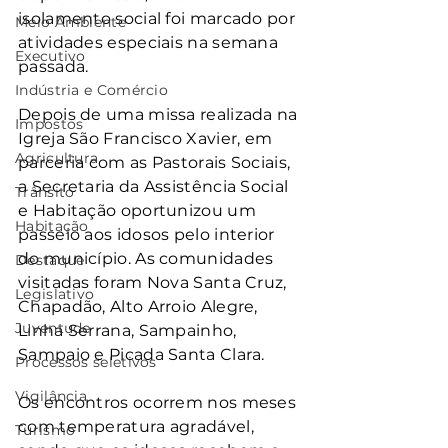
isolamento social foi marcado por 
Meio Ambiente
atividades especiais na semana 
Executivo
passada.
Indústria e Comércio
Depois de uma missa realizada na 
Impostos
Igreja São Francisco Xavier, em 
Agricultura
parceria com as Pastorais Sociais, 
a Secretaria da Assistência Social 
Trânsito
e Habitação oportunizou um 
Habitação
passeio aos idosos pelo interior 
do município. As comunidades 
Destaque
visitadas foram Nova Santa Cruz, 
Legislativo
Chapadão, Alto Arroio Alegre, 
Juventude
Linha Serrana, Sampainho, 
Sampaio e Picada Santa Clara.
Processos seletivos
Vigilância
Os encontros ocorrem nos meses 
com temperatura agradável, 
Turismo