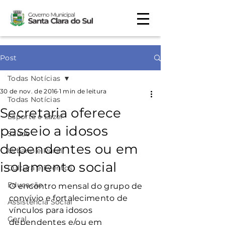
Post
Todas Notícias
30 de nov. de 2016
1 min de leitura
Todas Notícias
Secretaria oferece
Esporte e Lazer
passeio a idosos
Saúde
dependentes ou em
Urbano e Rural
isolamento social
Cultura e Eventos
Educação
O encontro mensal do grupo de 
convívio e fortalecimento de 
Assistência Social
vínculos para idosos 
Geral
dependentes e/ou em 