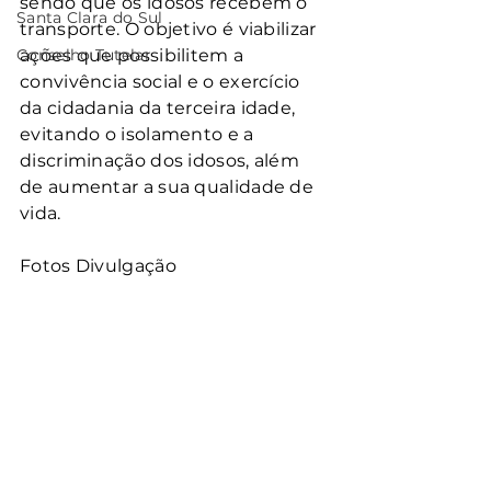
sendo que os idosos recebem o 
Santa Clara do Sul
transporte. O objetivo é viabilizar 
Conselho Tutelar
ações que possibilitem a 
convivência social e o exercício 
da cidadania da terceira idade, 
evitando o isolamento e a 
discriminação dos idosos, além 
de aumentar a sua qualidade de 
vida.
Fotos Divulgação