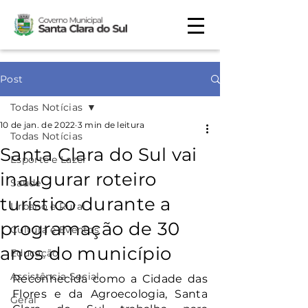
Post
Todas Notícias
10 de jan. de 2022
3 min de leitura
Todas Notícias
Santa Clara do Sul vai
Esporte e Lazer
inaugurar roteiro
Saúde
turístico durante a
Urbano e Rural
programação de 30
Cultura e Eventos
anos do município
Educação
Assistência Social
Reconhecida como a Cidade das 
Flores e da Agroecologia, Santa 
Geral