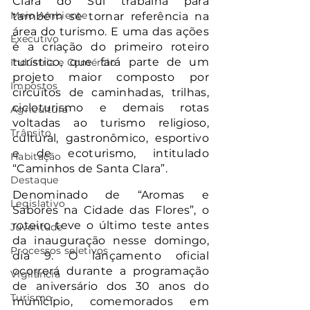
Clara do Sul trabalha para 
Meio Ambiente
também se tornar referência na 
área do turismo. E uma das ações 
Executivo
é a criação do primeiro roteiro 
turístico, que fará parte de um 
Indústria e Comércio
projeto maior composto por 
Impostos
circuitos de caminhadas, trilhas, 
cicloturismo e demais rotas 
Agricultura
voltadas ao turismo religioso, 
Trânsito
cultural, gastronômico, esportivo 
e de ecoturismo, intitulado 
Habitação
“Caminhos de Santa Clara”.
Destaque
Denominado de “Aromas e 
Legislativo
Sabores na Cidade das Flores”, o 
roteiro teve o último teste antes 
Juventude
da inauguração nesse domingo, 
Processos seletivos
dia 9. O lançamento oficial 
ocorrerá durante a programação 
Vigilância
de aniversário dos 30 anos do 
Turismo
município, comemorados em 