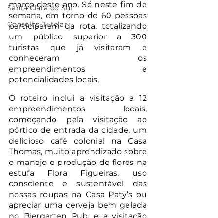
março deste ano. Só neste fim de 
Santa Clara do Sul
semana, em torno de 60 pessoas 
Conselho Tutelar
participaram da rota, totalizando 
um público superior a 300 
turistas que já visitaram e 
conheceram os 
empreendimentos e 
potencialidades locais.
O roteiro inclui a visitação a 12 
empreendimentos locais, 
começando pela visitação ao 
pórtico de entrada da cidade, um 
delicioso café colonial na Casa 
Thomas, muito aprendizado sobre 
o manejo e produção de flores na 
estufa Flora Figueiras, uso 
consciente e sustentável das 
nossas roupas na Casa Paty’s ou 
apreciar uma cerveja bem gelada 
no Biergarten Pub, e a visitação 