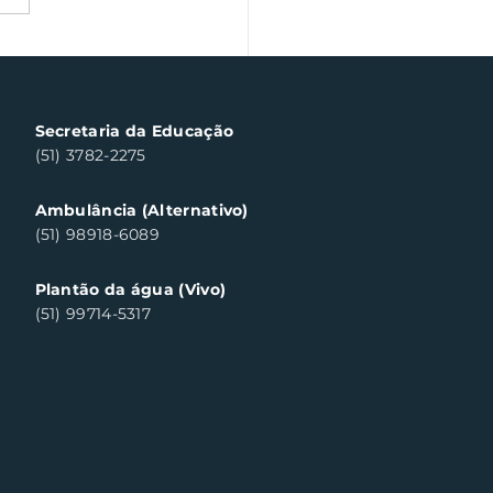
a Fiscal Gaúcha
templa cinco
sumidores em Santa
a do Sul
Secretaria da Educação
(51) 3782-2275
Ambulância (Alternativo)
(51) 98918-6089
Plantão da água (Vivo)
(51) 99714-5317