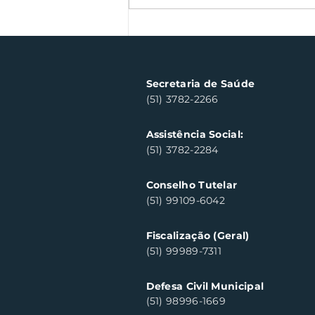
Semana Farroupilha
arrecada 500 kg de
alimentos
Secretaria de Saúde
(51) 3782-2266
Assistência Social:
(51) 3782-2284
Conselho Tutelar
(51) 99109-6042
Fiscalização (Geral)
(51) 99989-7311
Defesa Civil Municipal
(51) 98996-1669