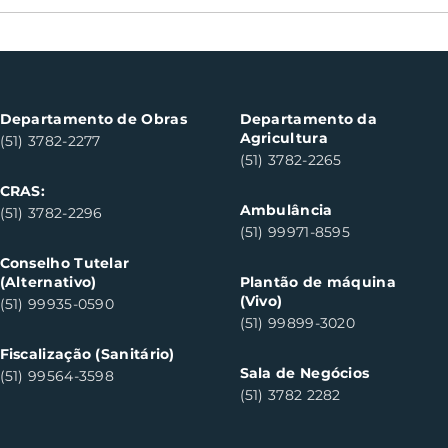
Oficinas de cerâmica
Not
fortalecem cuidado em
con
saúde mental em Santa
con
Clara do Sul
Clar
Departamento de Obras
Departamento da
Agricultura
(51) 3782-2277
(51) 3782-2265
CRAS:
Ambulância
(51) 3782-2296
(51) 99971-8595
Conselho Tutelar
(Alternativo)
Plantão de máquina
(Vivo)
(51) 99935-0590
(51) 99899-3020
Fiscalização (Sanitário)
Sala de Negócios
(51) 99564-3598
(51) 3782 2282