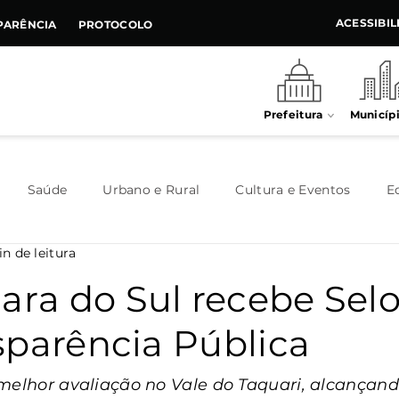
ACESSIBI
PARÊNCIA
PROTOCOLO
Prefeitura
Municíp
Saúde
Urbano e Rural
Cultura e Eventos
E
n de leitura
Meio Ambiente
Executivo
Indústria e Comércio
lara do Sul recebe Sel
sparência Pública
Habitação
Destaque
Legislativo
Juventude
melhor avaliação no Vale do Taquari, alcançand