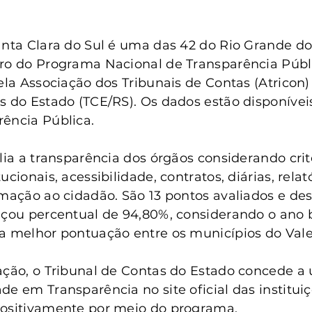
anta Clara do Sul
Conselho Tutelar
anta Clara do Sul é uma das 42 do Rio Grande do 
uro do Programa Nacional de Transparência Públ
pela Associação dos Tribunais de Contas (Atricon)
s do Estado (TCE/RS). Os dados estão disponíveis
ência Pública.
alia a transparência dos órgãos considerando cri
cionais, acessibilidade, contratos, diárias, relató
rmação ao cidadão. São 13 pontos avaliados e des
nçou percentual de 94,80%, considerando o ano 
a melhor pontuação entre os municípios do Vale
ação, o Tribunal de Contas do Estado concede a u
de em Transparência no site oficial das institui
positivamente por meio do programa.