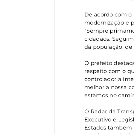
De acordo com o p
modernização e pr
“Sempre primamos
cidadãos. Seguimo
da população, de m
O prefeito destac
respeito com o qu
controladoria int
melhor a nossa c
estamos no caminh
O Radar da Transp
Executivo e Legisl
Estados também p