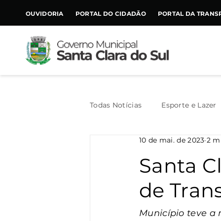
CONTEÚDO
OUVIDORIA
PORTAL DO CIDADÃO
PORTAL DA TRANS
Todas Notícias
Esporte e Lazer
10 de mai. de 2023
2 mi
Assistência Social
Geral
Santa C
de Tran
Agricultura
Trânsito
Município teve a 