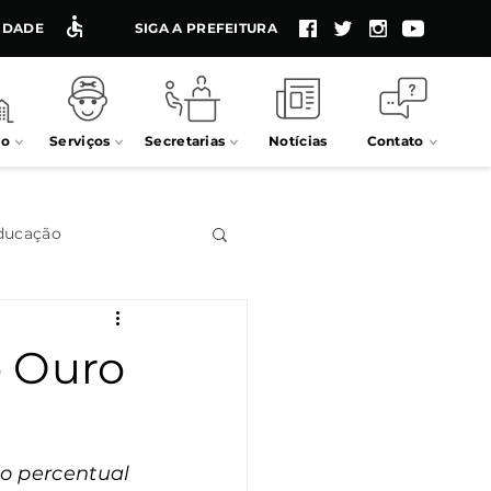
LIDADE
SIGA A PREFEITURA
io
Serviços
Secretarias
Notícias
Contato
ducação
Impostos
o Ouro
Processos seletivos
o percentual 