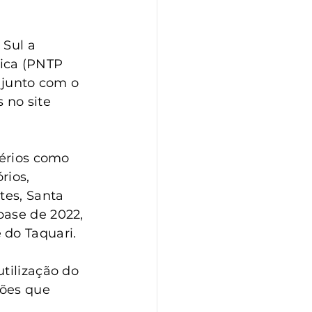
Sul a 
ica (PNTP 
 junto com o 
 no site 
térios como 
rios, 
tes, Santa 
base de 2022, 
 do Taquari.
tilização do 
ções que 