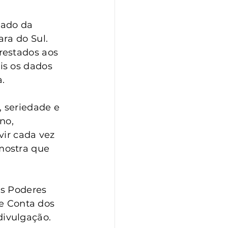
tado da 
ra do Sul. 
restados aos 
is os dados 
a.
 seriedade e 
no, 
ir cada vez 
mostra que 
os Poderes 
de Conta dos 
ivulgação. 