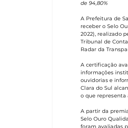
Vigilância
Turismo
S
de 94,80%
A Prefeitura de S
receber o Selo O
2022), realizado 
Tribunal de Conta
Radar da Transpar
A certificação av
informações institu
ouvidorias e info
Clara do Sul alca
o que representa 
A partir da premi
Selo Ouro Qualida
foram avaliadas 