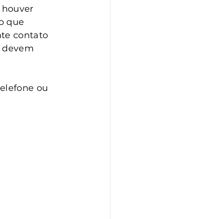
 houver 
o que 
te contato 
s devem 
elefone ou 