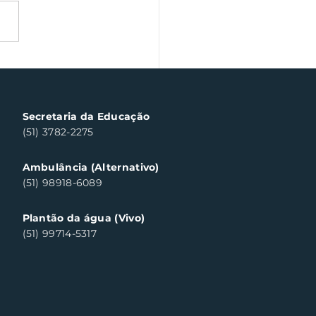
a veterano volta às
chas de Santa Clara
ul neste sábado
Secretaria da Educação
(51) 3782-2275
Ambulância (Alternativo)
(51) 98918-6089
Plantão da água (Vivo)
(51) 99714-5317