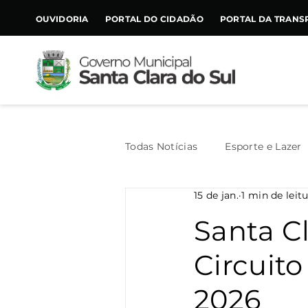
CONTEÚDO
OUVIDORIA
PORTAL DO CIDADÃO
PORTAL DA TRANS
Todas Notícias
Esporte e Lazer
15 de jan.
1 min de leit
Assistência Social
Geral
Santa C
Circuito
Agricultura
Trânsito
2026