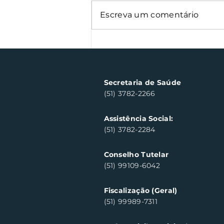
Escreva um comentário
Oficinas de cerâmica
fortalecem cuidado em
saúde mental em Santa
Clara do Sul
Secretaria de Saúde
(51) 3782-2266
Assistência Social:
(51) 3782-2284
Conselho Tutelar
(51) 99109-6042
Fiscalização (Geral)
(51) 99989-7311