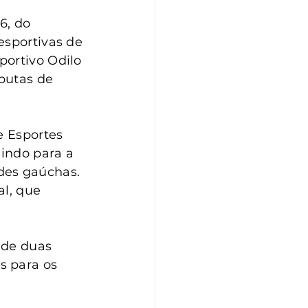
6, do 
esportivas de 
ortivo Odilo 
putas de 
e Esportes 
uindo para a 
des gaúchas. 
al, que 
 de duas 
s para os 