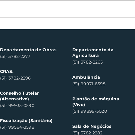
Nota Fiscal Gaúcha
Boch
contempla cinco
can
consumidores em Santa
do S
Clara do Sul
Departamento de Obras
Departamento da
Agricultura
(51) 3782-2277
(51) 3782-2265
CRAS:
Ambulância
(51) 3782-2296
(51) 99971-8595
Conselho Tutelar
(Alternativo)
Plantão de máquina
(Vivo)
(51) 99935-0590
(51) 99899-3020
Fiscalização (Sanitário)
Sala de Negócios
(51) 99564-3598
(51) 3782 2282