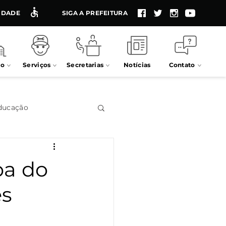
LIDADE
SIGA A PREFEITURA
io
Serviços
Secretarias
Notícias
Contato
ducação
Impostos
pa do
es
Processos seletivos