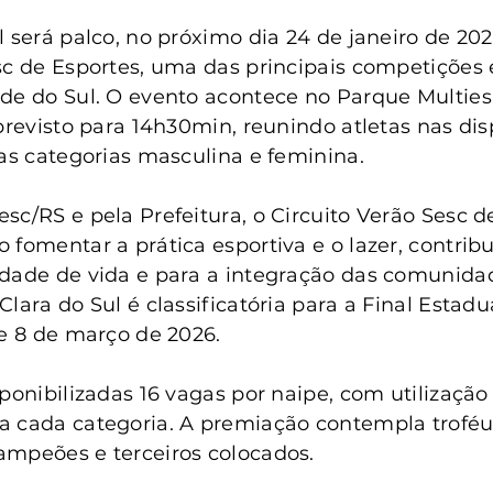
anta Clara do Sul
Conselho Tutelar
 será palco, no próximo dia 24 de janeiro de 202
sc de Esportes, uma das principais competições 
de do Sul. O evento acontece no Parque Multiesp
 previsto para 14h30min, reunindo atletas nas dis
nas categorias masculina e feminina.
sc/RS e pela Prefeitura, o Circuito Verão Sesc d
 fomentar a prática esportiva e o lazer, contrib
idade de vida e para a integração das comunida
lara do Sul é classificatória para a Final Estadu
 e 8 de março de 2026.
sponibilizadas 16 vagas por naipe, com utilização
 cada categoria. A premiação contempla troféu
ampeões e terceiros colocados.