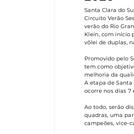
Vigilância
Turismo
S
Santa Clara do Sul
Circuito Verão Se
verão do Rio Gran
Klein, com início
vôlei de duplas, 
Promovido pelo Se
tem como objetivo
melhoria da qual
A etapa de Santa C
ocorre nos dias 7
Ao todo, serão di
quadras, uma para
campeões, vice-c