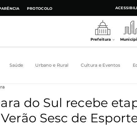
ACESSIBI
PARÊNCIA
PROTOCOLO
Prefeitura
Municíp
Saúde
Urbano e Rural
Cultura e Eventos
E
ura
Meio Ambiente
Executivo
Indústria e Comércio
lara do Sul recebe eta
 Verão Sesc de Esport
Habitação
Destaque
Legislativo
Juventude