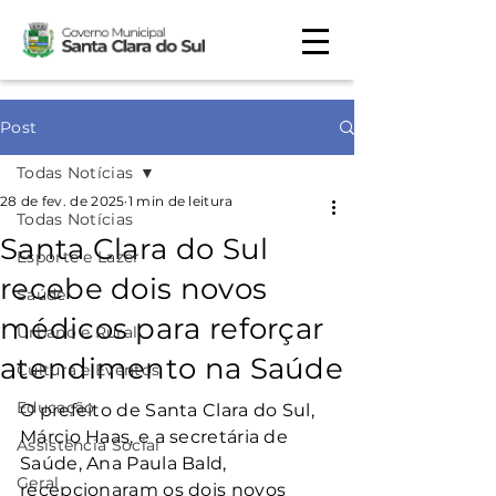
Post
Todas Notícias
28 de fev. de 2025
1 min de leitura
Todas Notícias
Santa Clara do Sul
Esporte e Lazer
recebe dois novos
Saúde
médicos para reforçar
Urbano e Rural
atendimento na Saúde
Cultura e Eventos
Educação
O prefeito de Santa Clara do Sul, 
Márcio Haas, e a secretária de 
Assistência Social
Saúde, Ana Paula Bald, 
Geral
recepcionaram os dois novos 