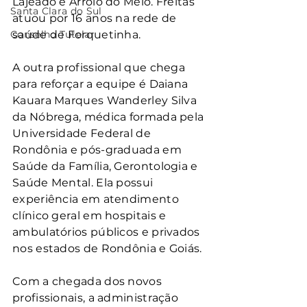
Lajeado e Arroio do Meio. Freitas 
Santa Clara do Sul
atuou por 16 anos na rede de 
Conselho Tutelar
saúde de Forquetinha.
A outra profissional que chega 
para reforçar a equipe é Daiana 
Kauara Marques Wanderley Silva 
da Nóbrega, médica formada pela 
Universidade Federal de 
Rondônia e pós-graduada em 
Saúde da Família, Gerontologia e 
Saúde Mental. Ela possui 
experiência em atendimento 
clínico geral em hospitais e 
ambulatórios públicos e privados 
nos estados de Rondônia e Goiás.
Com a chegada dos novos 
profissionais, a administração 