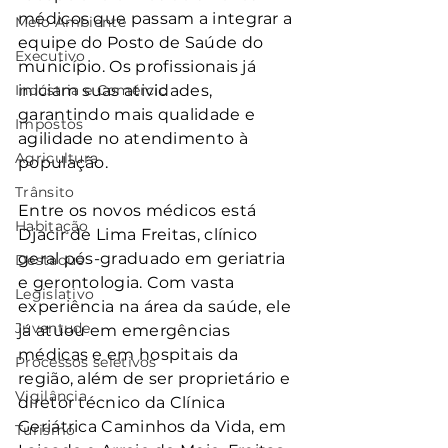
médicos que passam a integrar a 
Meio Ambiente
equipe do Posto de Saúde do 
Executivo
município. Os profissionais já 
Indústria e Comércio
iniciam suas atividades, 
garantindo mais qualidade e 
Impostos
agilidade no atendimento à 
Agricultura
população.
Trânsito
Entre os novos médicos está 
Habitação
Djacir de Lima Freitas, clínico 
geral pós-graduado em geriatria 
Destaque
e gerontologia. Com vasta 
Legislativo
experiência na área da saúde, ele 
Juventude
já atuou em emergências 
médicas e em hospitais da 
Processos seletivos
região, além de ser proprietário e 
Vigilância
diretor técnico da Clínica 
Geriátrica Caminhos da Vida, em 
Turismo