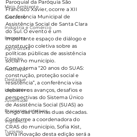
Paroquial da Paróquia São 
Meio Ambiente
Francisco Xavier, ocorre a XII 
Conferência Municipal de 
Executivo
Assistência Social de Santa Clara 
Indústria e Comércio
do Sul. O evento é um 
Impostos
importante espaço de diálogo e 
construção coletiva sobre as 
Agricultura
políticas públicas de assistência 
Trânsito
social no município.
Com o tema “20 anos do SUAS: 
Habitação
construção, proteção social e 
Destaque
resistência”, a conferência visa 
Legislativo
debater os avanços, desafios e 
perspectivas do Sistema Único 
Juventude
de Assistência Social (SUAS) ao 
Processos seletivos
longo das últimas duas décadas.
Conforme a coordenadora do 
Vigilância
CRAS do município, Sofia Kist, 
Turismo
uma inovação desta edição será a 