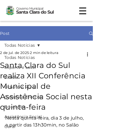
Post
Todas Notícias
2 de jul. de 2025
2 min de leitura
Todas Notícias
Santa Clara do Sul
Esporte e Lazer
realiza XII Conferência
Saúde
Municipal de
Urbano e Rural
Assistência Social nesta
Cultura e Eventos
quinta-feira
Educação
Assistência Social
Nesta quinta-feira, dia 3 de julho, 
a partir das 13h30min, no Salão 
Geral