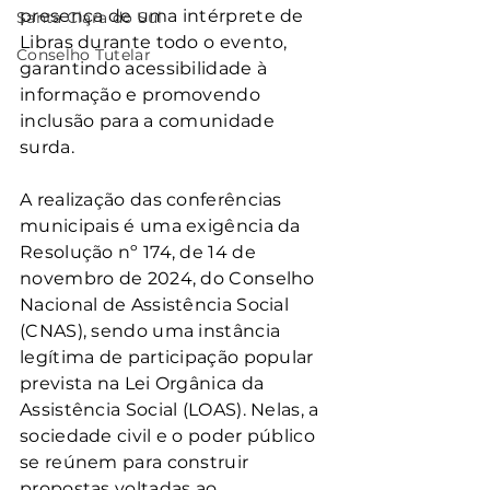
presença de uma intérprete de 
Santa Clara do Sul
Libras durante todo o evento, 
Conselho Tutelar
garantindo acessibilidade à 
informação e promovendo 
inclusão para a comunidade 
surda.
A realização das conferências 
municipais é uma exigência da 
Resolução nº 174, de 14 de 
novembro de 2024, do Conselho 
Nacional de Assistência Social 
(CNAS), sendo uma instância 
legítima de participação popular 
prevista na Lei Orgânica da 
Assistência Social (LOAS). Nelas, a 
sociedade civil e o poder público 
se reúnem para construir 
propostas voltadas ao 