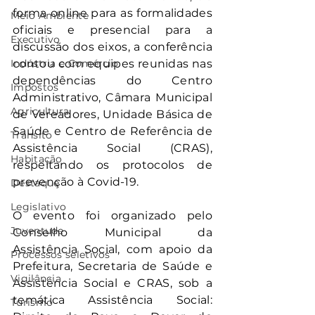
forma online para as formalidades 
Meio Ambiente
oficiais e presencial para a 
Executivo
discussão dos eixos, a conferência 
Indústria e Comércio
contou com equipes reunidas nas 
dependências do Centro 
Impostos
Administrativo, Câmara Municipal 
Agricultura
de Vereadores, Unidade Básica de 
Saúde e Centro de Referência de 
Trânsito
Assistência Social (CRAS), 
Habitação
respeitando os protocolos de 
prevenção à Covid-19. 
Destaque
Legislativo
O evento foi organizado pelo 
Juventude
Conselho Municipal da 
Assistência Social, com apoio da 
Processos seletivos
Prefeitura, Secretaria de Saúde e 
Vigilância
Assistência Social e CRAS, sob a 
temática Assistência Social: 
Turismo