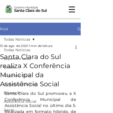
Post
Todas Notícias
13 de ago. de 2021
1 min de leitura
Todas Notícias
Santa Clara do Sul
Esporte e Lazer
realiza X Conferência
Saúde
Municipal da
Urbano e Rural
Assistência Social
Cultura e Eventos
Educação
Santa Clara do Sul promoveu a X 
Conferência Municipal de 
Assistência Social
Assistência Social no último dia 5. 
Geral
Realizada em formato híbrido, de 