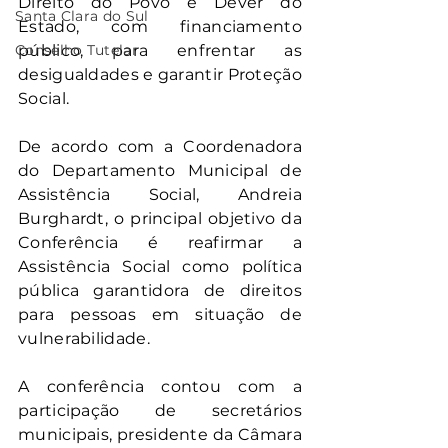
Direito do Povo e Dever do 
Santa Clara do Sul
Estado, com financiamento 
Conselho Tutelar
público, para enfrentar as 
desigualdades e garantir Proteção 
Social.
De acordo com a Coordenadora 
do Departamento Municipal de 
Assistência Social, Andreia 
Burghardt, o principal objetivo da 
Conferência é reafirmar a 
Assistência Social como política 
pública garantidora de direitos 
para pessoas em situação de 
vulnerabilidade. 
A conferência contou com a 
participação de secretários 
municipais, presidente da Câmara 