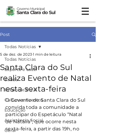
Post
Todas Notícias
5 de dez. de 2023
1 min de leitura
Todas Notícias
Santa Clara do Sul
Esporte e Lazer
realiza Evento de Natal
Saúde
nesta sexta-feira
Urbano e Rural
Cultura e Eventos
O Governo de Santa Clara do Sul 
convida toda a comunidade a 
Educação
participar do Espetáculo “Natal 
Assistência Social
de Natália”, que ocorre nesta 
sexta-feira, a partir das 19h, no 
Geral