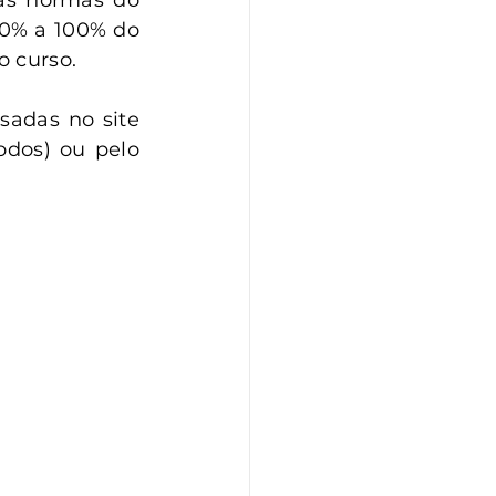
as normas do 
0% a 100% do 
o curso.
adas no site 
dos) ou pelo 