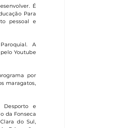
senvolver. É 
ducação Para 
o pessoal e 
aroquial. A 
pelo Youtube 
rograma por 
os maragatos, 
 Desporto e 
o da Fonseca 
lara do Sul, 