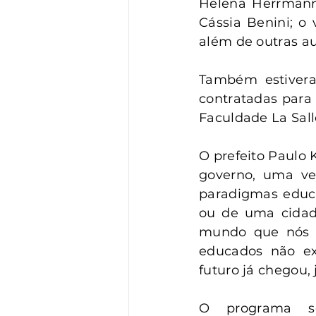
Helena Herrmann
Cássia Benini; o 
além de outras a
Também estiveram
contratadas para 
Faculdade La Salle
O prefeito Paulo 
governo, uma ve
paradigmas educa
ou de uma cidade
mundo que nós e
educados não ex
futuro já chegou, 
O programa ser