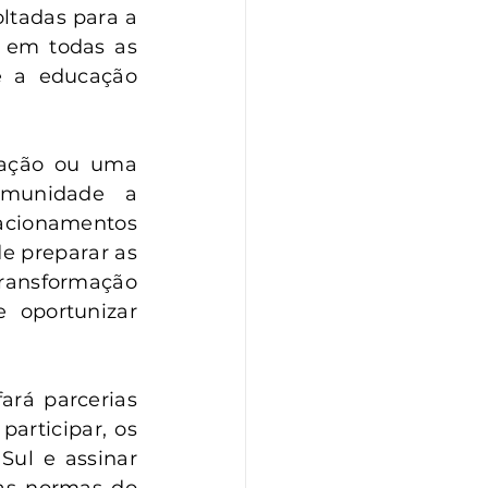
ltadas para a 
 em todas as 
 a educação 
uação ou uma 
omunidade a 
acionamentos 
e preparar as 
ransformação 
 oportunizar 
rá parcerias 
articipar, os 
ul e assinar 