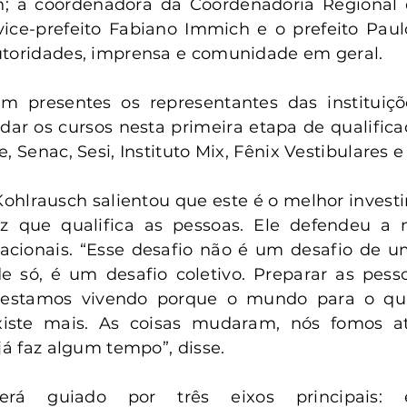
; a coordenadora da Coordenadoria Regional 
vice-prefeito Fabiano Immich e o prefeito Paul
utoridades, imprensa e comunidade em geral.
 presentes os representantes das instituiçõ
dar os cursos nesta primeira etapa de qualificaç
, Senac, Sesi, Instituto Mix, Fênix Vestibulares e 
Kohlrausch salientou que este é o melhor invest
z que qualifica as pessoas. Ele defendeu a 
cionais. “Esse desafio não é um desafio de um
 só, é um desafio coletivo. Preparar as pesso
stamos vivendo porque o mundo para o qua
iste mais. As coisas mudaram, nós fomos atr
já faz algum tempo”, disse.
á guiado por três eixos principais: esc