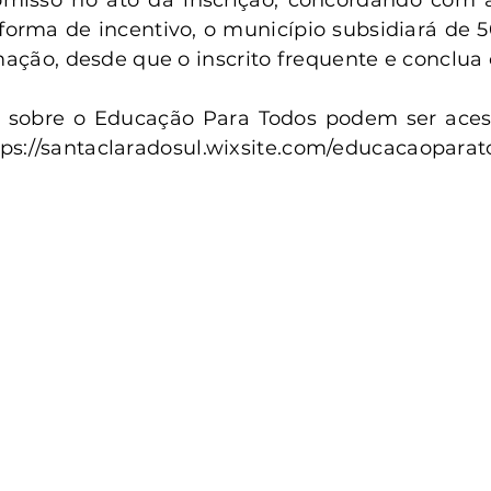
misso no ato da inscrição, concordando com 
orma de incentivo, o município subsidiará de 5
rmação, desde que o inscrito frequente e conclua 
 sobre o Educação Para Todos podem ser acess
s://santaclaradosul.wixsite.com/educacaoparato