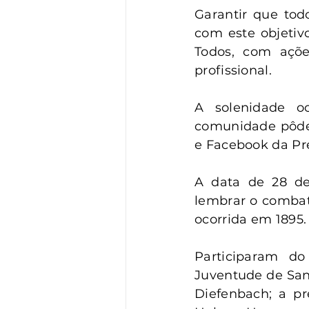
Vigilância
Turismo
S
Garantir que tod
com este objetiv
Todos, com açõe
profissional.
A solenidade oc
comunidade pôde 
e Facebook da Pre
A data de 28 de
lembrar o combate
ocorrida em 1895.
Participaram do
Juventude de Sant
Diefenbach; a pr