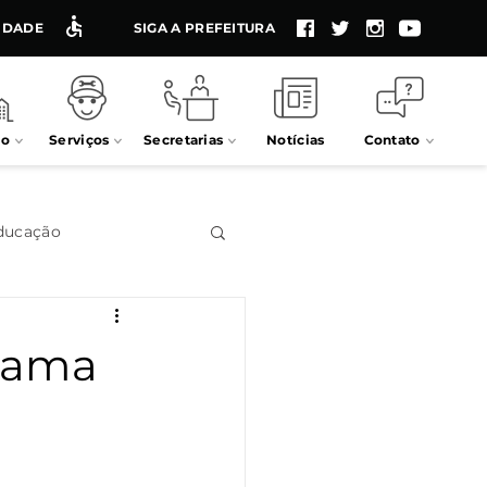
LIDADE
SIGA A PREFEITURA
io
Serviços
Secretarias
Notícias
Contato
ducação
Impostos
grama
Processos seletivos