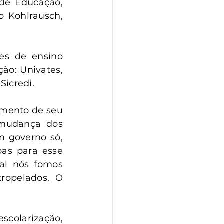
de Educação, 
o Kohlrausch, 
es de ensino 
ão: Univates, 
Sicredi.
imento de seu 
mudança dos 
 governo só, 
as para esse 
l nós fomos 
opelados. O 
olarização, 