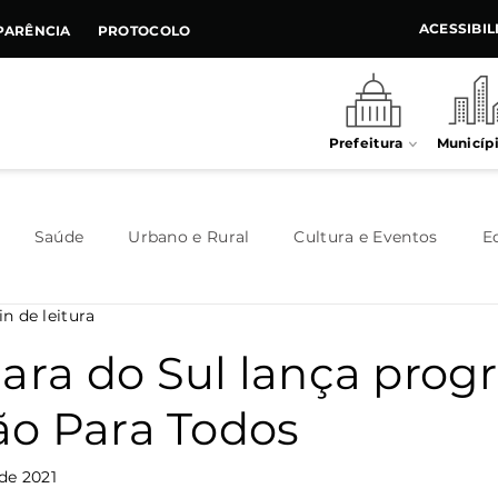
ACESSIBI
PARÊNCIA
PROTOCOLO
Prefeitura
Municíp
Saúde
Urbano e Rural
Cultura e Eventos
E
n de leitura
Meio Ambiente
Executivo
Indústria e Comércio
lara do Sul lança pro
o Para Todos
Habitação
Destaque
Legislativo
Juventude
de 2021