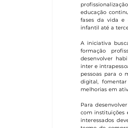
profissionalizaçã
educação contin
fases da vida e
infantil até a terc
A iniciativa bu
formação profis
desenvolver habi
inter e intrapess
pessoas para o m
digital, fomenta
melhorias em ativ
Para desenvolver 
com instituições 
interessados dev