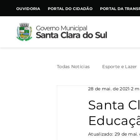
CONTEÚDO
OUVIDORIA
PORTAL DO CIDADÃO
PORTAL DA TRANS
Todas Notícias
Esporte e Lazer
28 de mai. de 2021
2 mi
Assistência Social
Geral
Santa C
Educaçã
Agricultura
Trânsito
Atualizado:
29 de mai. 