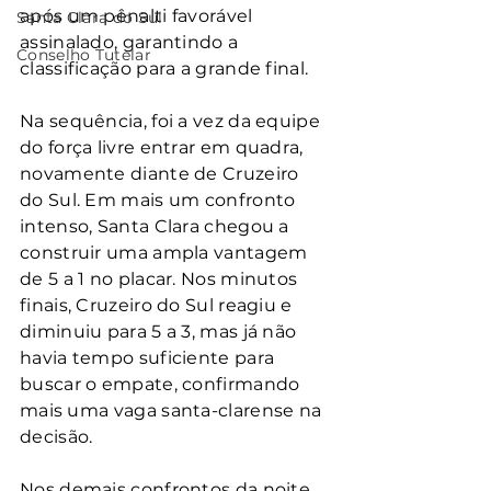
após um pênalti favorável 
Santa Clara do Sul
assinalado, garantindo a 
Conselho Tutelar
classificação para a grande final.
Na sequência, foi a vez da equipe 
do força livre entrar em quadra, 
novamente diante de Cruzeiro 
do Sul. Em mais um confronto 
intenso, Santa Clara chegou a 
construir uma ampla vantagem 
de 5 a 1 no placar. Nos minutos 
finais, Cruzeiro do Sul reagiu e 
diminuiu para 5 a 3, mas já não 
havia tempo suficiente para 
buscar o empate, confirmando 
mais uma vaga santa-clarense na 
decisão.
Nos demais confrontos da noite, 