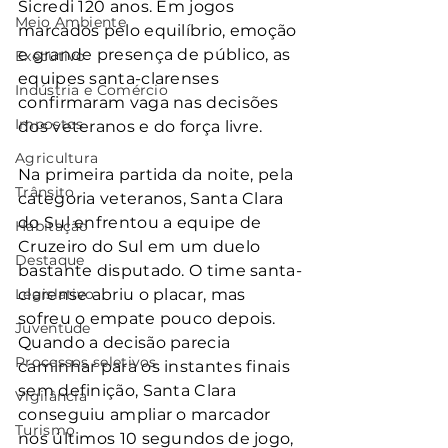
Sicredi 120 anos. Em jogos 
Meio Ambiente
marcados pelo equilíbrio, emoção 
e grande presença de público, as 
Executivo
equipes santa-clarenses 
Indústria e Comércio
confirmaram vaga nas decisões 
Impostos
dos veteranos e do força livre.
Agricultura
Na primeira partida da noite, pela 
Trânsito
categoria veteranos, Santa Clara 
do Sul enfrentou a equipe de 
Habitação
Cruzeiro do Sul em um duelo 
Destaque
bastante disputado. O time santa-
Legislativo
clarense abriu o placar, mas 
sofreu o empate pouco depois. 
Juventude
Quando a decisão parecia 
Processos seletivos
caminhar para os instantes finais 
sem definição, Santa Clara 
Vigilância
conseguiu ampliar o marcador 
Turismo
nos últimos 10 segundos de jogo, 