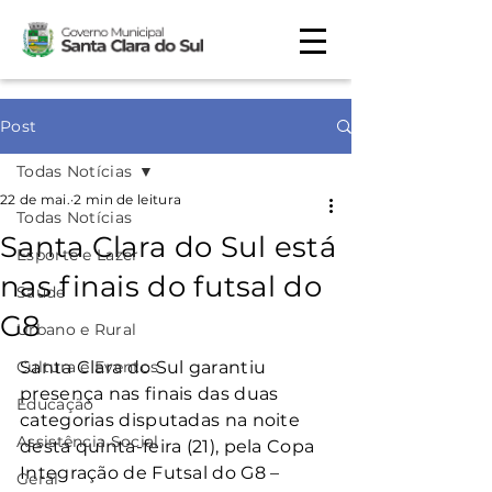
Post
Todas Notícias
22 de mai.
2 min de leitura
Todas Notícias
Santa Clara do Sul está
Esporte e Lazer
nas finais do futsal do
Saúde
G8
Urbano e Rural
Cultura e Eventos
Santa Clara do Sul garantiu 
presença nas finais das duas 
Educação
categorias disputadas na noite 
Assistência Social
desta quinta-feira (21), pela Copa 
Integração de Futsal do G8 – 
Geral