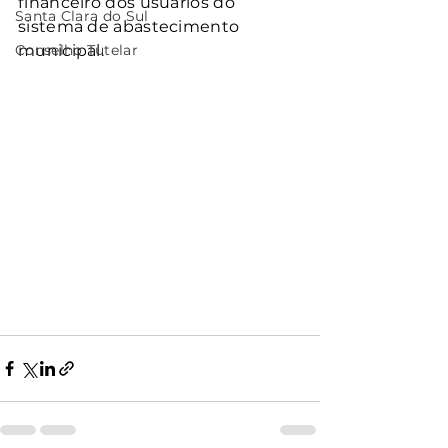
financeiro dos usuários do 
Santa Clara do Sul
sistema de abastecimento 
Conselho Tutelar
municipal.