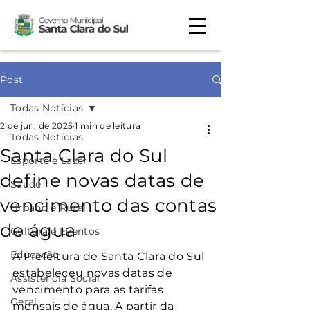
Post
Todas Notícias
2 de jun. de 2025
1 min de leitura
Todas Notícias
Santa Clara do Sul
Esporte e Lazer
define novas datas de
Saúde
vencimento das contas
Urbano e Rural
de água
Cultura e Eventos
Educação
A Prefeitura de Santa Clara do Sul 
estabeleceu novas datas de 
Assistência Social
vencimento para as tarifas 
Geral
mensais de água. A partir da 