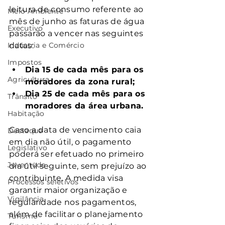
leitura de consumo referente ao 
Meio Ambiente
mês de junho as faturas de água 
Executivo
passarão a vencer nas seguintes 
Indústria e Comércio
datas:
Impostos
Dia 15 de cada mês para os 
Agricultura
moradores da zona rural;
Dia 25 de cada mês para os 
Trânsito
moradores da área urbana.
Habitação
Caso a data de vencimento caia 
Destaque
em dia não útil, o pagamento 
Legislativo
poderá ser efetuado no primeiro 
Juventude
dia útil seguinte, sem prejuízo ao 
contribuinte. A medida visa 
Processos seletivos
garantir maior organização e 
Vigilância
regularidade nos pagamentos, 
além de facilitar o planejamento 
Turismo