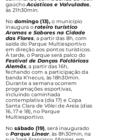
gaúcho 
Acústicos e Valvulados
, 
às 21h30min. 
No 
domingo (13),
 o município 
inaugura o 
roteiro turístico 
Aromas e Sabores na Cidade 
das Flores
, a partir das 8h, com 
saída do Parque Multiesportivo 
em direção aos pontos turísticos. 
À tarde, o Parque será palco do 
Festival de Danças Folclóricas 
Alemãs
, a partir das 16h, 
fechando com a participação da 
banda K’necus, às 18h30min. 
Durante a semana ocorrem 
programações esportivas, 
incluindo caminhada 
contemplativa (dia 17) e Copa 
Santa Clara de Vôlei de Areia (dias 
16, 17 e 18), no Parque 
Multiesportivo. 
No 
sábado (19)
, será inaugurado 
o 
Parque Linear
, às 8h30min, na 
rua José Francisco Allgaier, em 