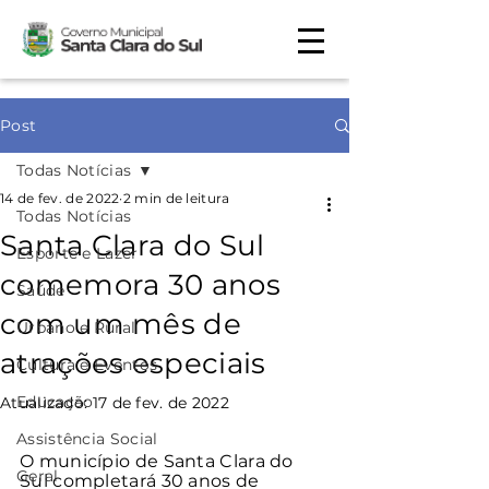
Post
Todas Notícias
14 de fev. de 2022
2 min de leitura
Todas Notícias
Santa Clara do Sul
Esporte e Lazer
comemora 30 anos
Saúde
com um mês de
Urbano e Rural
atrações especiais
Cultura e Eventos
Educação
Atualizado:
17 de fev. de 2022
Assistência Social
O município de Santa Clara do 
Geral
Sul completará 30 anos de 