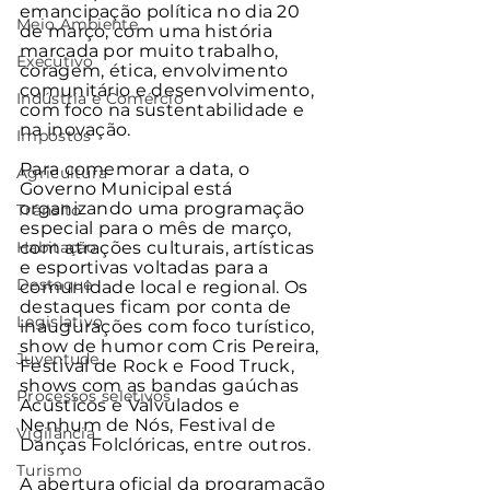
emancipação política no dia 20 
Meio Ambiente
de março, com uma história 
marcada por muito trabalho, 
Executivo
coragem, ética, envolvimento 
comunitário e desenvolvimento, 
Indústria e Comércio
com foco na sustentabilidade e 
na inovação. 
Impostos
Para comemorar a data, o 
Agricultura
Governo Municipal está 
organizando uma programação 
Trânsito
especial para o mês de março, 
Habitação
com atrações culturais, artísticas 
e esportivas voltadas para a 
Destaque
comunidade local e regional. Os 
destaques ficam por conta de 
Legislativo
inaugurações com foco turístico, 
show de humor com Cris Pereira, 
Juventude
Festival de Rock e Food Truck, 
shows com as bandas gaúchas 
Processos seletivos
Acústicos e Valvulados e 
Nenhum de Nós, Festival de 
Vigilância
Danças Folclóricas, entre outros.
Turismo
A abertura oficial da programação 