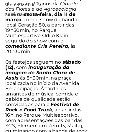
alusiva aos 30 anos da 
Cidade 
Santa Clara do Sul
das Flores e da Agroecologia
será na 
sexta-feira, dia 11 de 
Conselho Tutelar
março
, com o show da banda 
local Geração 80, a partir das 
19h30min, no Parque 
Multiesportivo Odilo Klein, 
seguido do show com o 
comediante Cris Pereira
, às 
20h30min. 
Os festejos seguem no 
sábado 
(12),
 com 
inauguração da 
imagem de Santa Clara de 
Assis
 às 8h30min, na praça 
localizada no início da Avenida 
Emancipação. À tarde, os 
amantes de música, comida e 
bebida de qualidade estão 
convidados para o 
Festival de 
Rock e Food Truck
, a partir das 
16h, no Parque Multiesportivo, 
com apresentações das bandas 
SCS, Elementum Zero 13, Maitaj, 
culminando com a banda de rock 