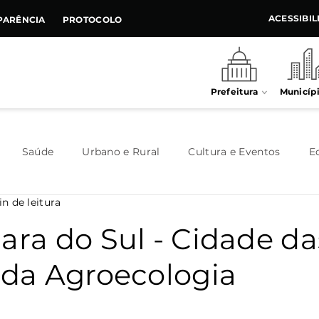
ACESSIBI
PARÊNCIA
PROTOCOLO
Prefeitura
Municíp
Saúde
Urbano e Rural
Cultura e Eventos
E
n de leitura
Meio Ambiente
Executivo
Indústria e Comércio
ara do Sul - Cidade da
e da Agroecologia
Habitação
Destaque
Legislativo
Juventude