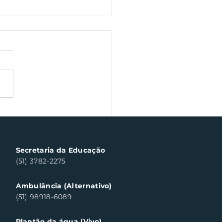
a Fiscal Gaúcha
templa cinco
sumidores em Santa
a do Sul
Secretaria da Educação
(51) 3782-2275
Ambulância (Alternativo)
(51) 98918-6089
Plantão da água (Vivo)