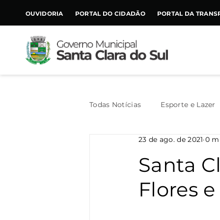
CONTEÚDO
OUVIDORIA
PORTAL DO CIDADÃO
PORTAL DA TRANS
Todas Notícias
Esporte e Lazer
23 de ago. de 2021
0 mi
Assistência Social
Geral
Santa Cl
Flores 
Agricultura
Trânsito