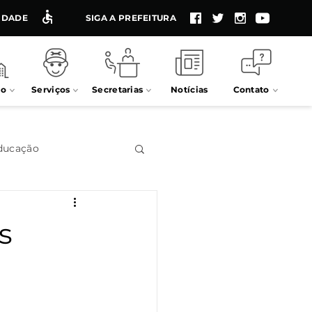
LIDADE
SIGA A PREFEITURA
io
Serviços
Secretarias
Notícias
Contato
ducação
Impostos
s
Processos seletivos