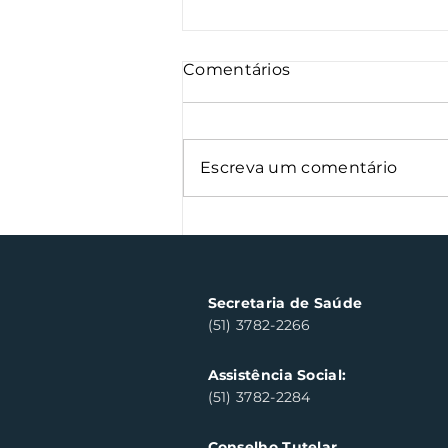
Comentários
Escreva um comentário
Semana Farroupilha
arrecada 500 kg de
alimentos
Secretaria de Saúde
(51) 3782-2266
Assistência Social:
(51) 3782-2284
Conselho Tutelar