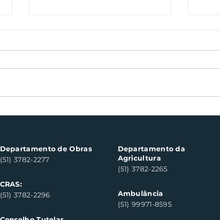
Oficinas de cerâmica
Not
fortalecem cuidado em
con
saúde mental em Santa
con
Clara do Sul
Clar
Departamento de Obras
Departamento da
Agricultura
(51) 3782-2277
(51) 3782-2265
CRAS:
Ambulância
(51) 3782-2296
(51) 99971-8595
Conselho Tutelar