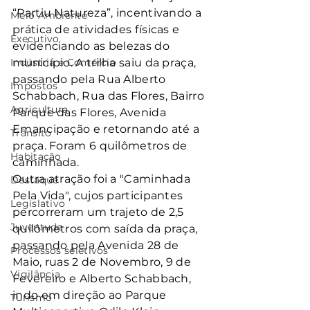
“Partiu Natureza”, incentivando a 
Meio Ambiente
prática de atividades físicas e 
Executivo
evidenciando as belezas do 
Indústria e Comércio
município. A trilha saiu da praça, 
passando pela Rua Alberto 
Impostos
Schabbach, Rua das Flores, Bairro 
Agricultura
Parque das Flores, Avenida 
Emancipação e retornando até a 
Trânsito
praça. Foram 6 quilômetros de 
Habitação
caminhada.
Outra atração foi a "Caminhada 
Destaque
Pela Vida", cujos participantes 
Legislativo
percorreram um trajeto de 2,5 
Juventude
quilômetros com saída da praça, 
passando pela Avenida 28 de 
Processos seletivos
Maio, ruas 2 de Novembro, 9 de 
Vigilância
Fevereiro e Alberto Schabbach, 
indo em direção ao Parque 
Turismo