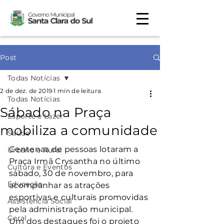
Post
Todas Notícias
2 de dez. de 2019
1 min de leitura
Todas Notícias
Sábado na Praça
Esporte e Lazer
mobiliza a comunidade
Saúde
Centenas de pessoas lotaram a 
Urbano e Rural
Praça Irmã Crysantha no último 
Cultura e Eventos
sábado, 30 de novembro, para 
Educação
acompanhar as atrações 
esportivas e culturais promovidas 
Assistência Social
pela administração municipal.
Geral
Um dos destaques foi o projeto 