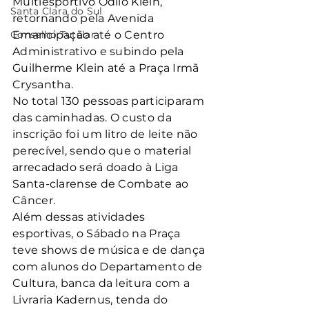
Multiesportivo Odilo Klein, 
Santa Clara do Sul
retornando pela Avenida 
Conselho Tutelar
Emancipação até o Centro 
Administrativo e subindo pela 
Guilherme Klein até a Praça Irmã 
Crysantha.
No total 130 pessoas participaram 
das caminhadas. O custo da 
inscrição foi um litro de leite não 
perecível, sendo que o material 
arrecadado será doado à Liga 
Santa-clarense de Combate ao 
Câncer.
Além dessas atividades 
esportivas, o Sábado na Praça 
teve shows de música e de dança 
com alunos do Departamento de 
Cultura, banca da leitura com a 
Livraria Kadernus, tenda do 