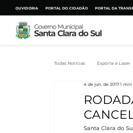
CONTEÚDO
OUVIDORIA
PORTAL DO CIDADÃO
PORTAL DA TRANS
Todas Notícias
Esporte e Lazer
4 de jun. de 2017
1 min 
Assistência Social
Geral
RODADA
CANCE
Agricultura
Trânsito
Santa Clara do Su