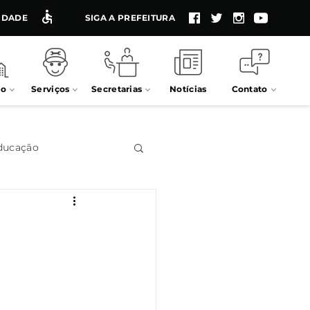
LIDADE
SIGA A PREFEITURA
io
Serviços
Secretarias
Notícias
Contato
ducação
Impostos
Processos seletivos
 