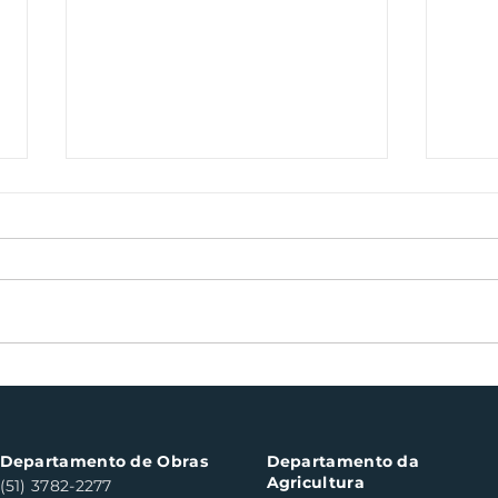
Nota Fiscal Gaúcha
Boch
contempla cinco
can
consumidores em Santa
do S
Clara do Sul
Departamento de Obras
Departamento da
Agricultura
(51) 3782-2277