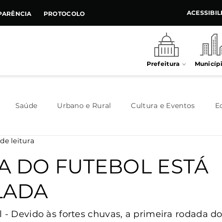
ACESSIBI
PARÊNCIA
PROTOCOLO
Prefeitura
Municíp
Saúde
Urbano e Rural
Cultura e Eventos
E
de leitura
Meio Ambiente
Executivo
Indústria e Comércio
 DO FUTEBOL ESTÁ
LADA
Habitação
Destaque
Legislativo
Juventude
l - Devido às fortes chuvas, a primeira rodada do