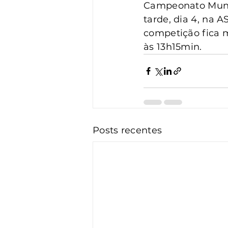
Vigilância
Turismo
S
Campeonato Munici
tarde, dia 4, na 
competição fica 
às 13h15min.
Posts recentes