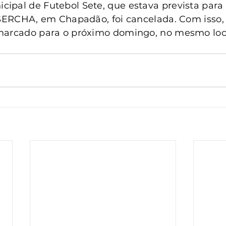
anta Clara do Sul
Conselho Tutelar
pal de Futebol Sete, que estava prevista para i
ASERCHA, em Chapadão, foi cancelada. Com isso, o
marcado para o próximo domingo, no mesmo local