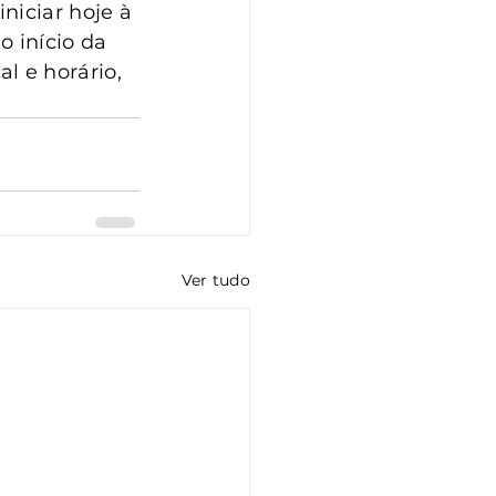
niciar hoje à 
 início da 
 e horário, 
Ver tudo