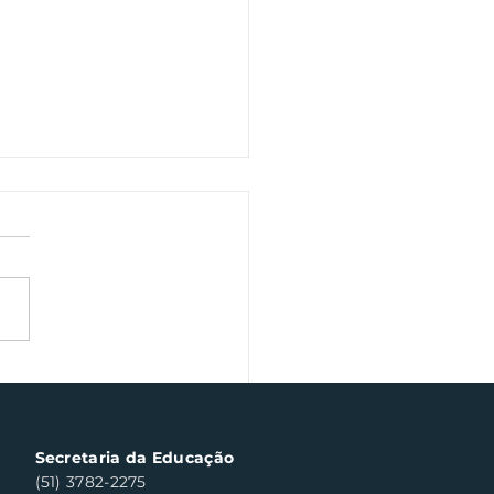
a veterano volta às
chas de Santa Clara
ul neste sábado
Secretaria da Educação
(51) 3782-2275