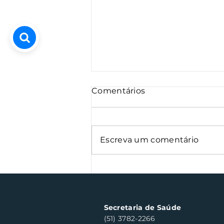
Comentários
Escreva um comentário
Oficinas de cerâmica
fortalecem cuidado em
saúde mental em Santa
Clara do Sul
Secretaria de Saúde
(51) 3782-2266