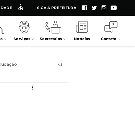
LIDADE
SIGA A PREFEITURA
io
Serviços
Secretarias
Notícias
Contato
ducação
Impostos
Processos seletivos