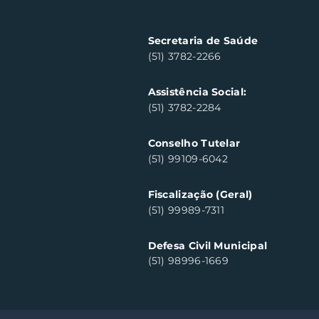
arrecada 500 kg de
alimentos
Secretaria de Saúde
(51) 3782-2266
Assistência Social:
(51) 3782-2284
Conselho Tutelar
(51) 99109-6042
Fiscalização (Geral)
(51) 99989-7311
Defesa Civil Municipal
(51) 98996-1669