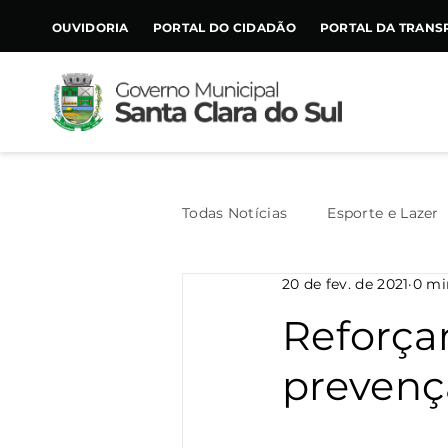
CONTEÚDO
OUVIDORIA
PORTAL DO CIDADÃO
PORTAL DA TRANS
Todas Notícias
Esporte e Lazer
20 de fev. de 2021
0 mi
Assistência Social
Geral
Reforça
prevenç
Agricultura
Trânsito