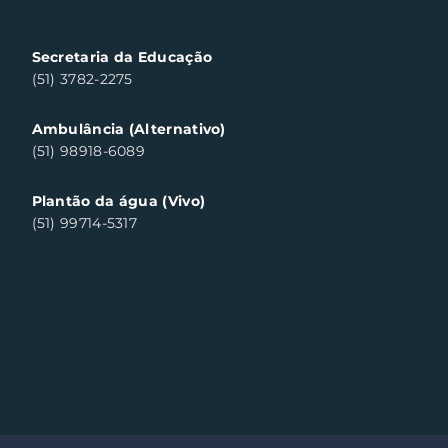
templa cinco
sumidores em Santa
a do Sul
Secretaria da Educação
(51) 3782-2275
Ambulância (Alternativo)
(51) 98918-6089
Plantão da água (Vivo)
(51) 99714-5317