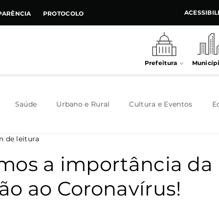
ACESSIBI
PARÊNCIA
PROTOCOLO
Prefeitura
Municíp
Saúde
Urbano e Rural
Cultura e Eventos
E
n de leitura
Meio Ambiente
Executivo
Indústria e Comércio
mos a importância da
ão ao Coronavírus!
Habitação
Destaque
Legislativo
Juventude