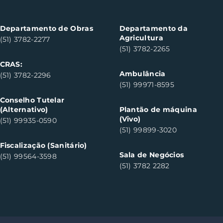
fortalecem cuidado em
con
saúde mental em Santa
con
Clara do Sul
Clar
Departamento de Obras
Departamento da
Agricultura
(51) 3782-2277
(51) 3782-2265
CRAS:
Ambulância
(51) 3782-2296
(51) 99971-8595
Conselho Tutelar
(Alternativo)
Plantão de máquina
(Vivo)
(51) 99935-0590
(51) 99899-3020
Fiscalização (Sanitário)
Sala de Negócios
(51) 99564-3598
(51) 3782 2282