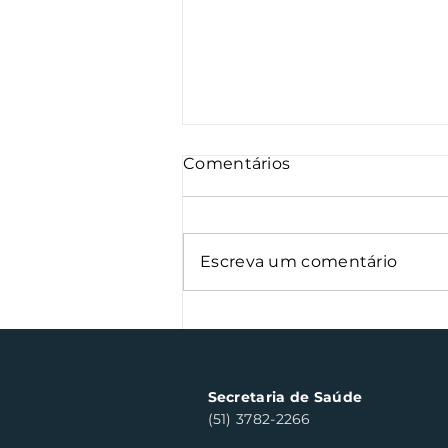
Comentários
Escreva um comentário
Semana Farroupilha
arrecada 500 kg de
alimentos
Secretaria de Saúde
(51) 3782-2266