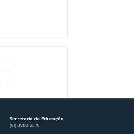
a Fiscal Gaúcha
templa cinco
sumidores em Santa
a do Sul
Secretaria da Educação
(51) 3782-2275