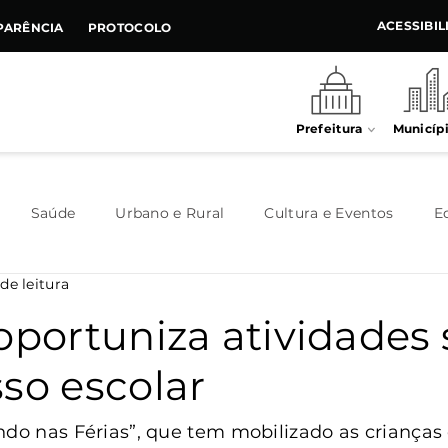
ACESSIBI
PARÊNCIA
PROTOCOLO
Prefeitura
Municíp
Saúde
Urbano e Rural
Cultura e Eventos
E
de leitura
Meio Ambiente
Executivo
Indústria e Comércio
oportuniza atividades 
so escolar
Habitação
Destaque
Legislativo
Juventude
ndo nas Férias”, que tem mobilizado as crianças