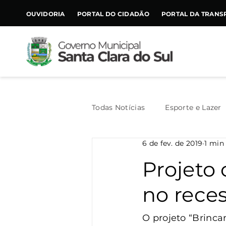
CONTEÚDO
OUVIDORIA
PORTAL DO CIDADÃO
PORTAL DA TRANS
Todas Notícias
Esporte e Lazer
6 de fev. de 2019
1 min 
Assistência Social
Geral
Projeto 
no reces
Agricultura
Trânsito
O projeto “Brinca