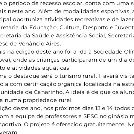
anta Clara do Sul
Conselho Tutelar
 o período de recesso escolar, conta com uma s
ais neste ano. Além de modalidades esportivas, a 
pal oportuniza atividades recreativas e de lazer.
cretaria da Educação, Cultura, Desporto e Juven
cretaria da Saúde e Assistência Social, Secretari
Sesc de Venâncio Aires.
is na edição deste ano foi a ida à Sociedade Ol
ova), onde as crianças participaram de um dia d
to e atividades aquáticas.
 o destaque será o turismo rural. Haverá visit
ola com certificação orgânica localizada na estr
unidade de Canarinho. A ideia é de que os alu
a numa propriedade rural.
ição deste ano, nos próximos dias 13 e 14 todos o
com a equipe de professores e SESC no ginásio m
portivo. O projeto é oferecido gratuitamente. Ne
everam.