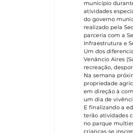
Vigilância
Turismo
S
município durante
atividades especi
do governo munici
realizado pela Se
parceria com a Se
Infraestrutura e 
Um dos diferencia
Venâncio Aires (S
recreação, despor
Na semana próxima
propriedade agríc
em direção à com
um dia de vivênci
E finalizando a ed
terão atividades 
no parque multies
crianças se inscr