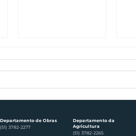
Oficinas de cerâmica
Not
fortalecem cuidado em
con
saúde mental em Santa
con
Clara do Sul
Clar
Departamento de Obras
Departamento da
Agricultura
(51) 3782-2277
(51) 3782-2265