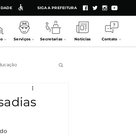
LIDADE
SIGA A PREFEITURA
io
Serviços
Secretarias
Notícias
Contato
ducação
Impostos
sadias
Processos seletivos
 do 