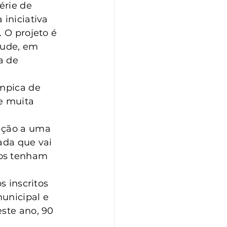
érie de 
iniciativa 
 O projeto é 
tude, em 
a de 
ímpica de 
e muita 
ação a uma 
ada que vai 
nos tenham 
s inscritos 
unicipal e 
ste ano, 90 