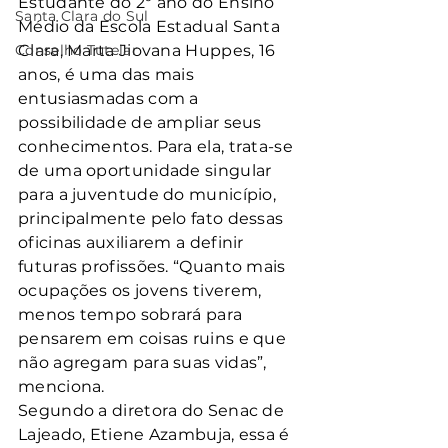
Estudante do 2º ano do Ensino 
Santa Clara do Sul
Médio da Escola Estadual Santa 
Conselho Tutelar
Clara, Marta Jiovana Huppes, 16 
anos, é uma das mais 
entusiasmadas com a 
possibilidade de ampliar seus 
conhecimentos. Para ela, trata-se 
de uma oportunidade singular 
para a juventude do município, 
principalmente pelo fato dessas 
oficinas auxiliarem a definir 
futuras profissões. “Quanto mais 
ocupações os jovens tiverem, 
menos tempo sobrará para 
pensarem em coisas ruins e que 
não agregam para suas vidas”, 
menciona.
Segundo a diretora do Senac de 
Lajeado, Etiene Azambuja, essa é 