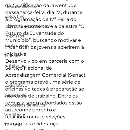
de Qualificação da Juventude 
Meio Ambiente
nessa terça-feira, dia 23, durante 
Executivo
a programação da 17ª Feira do 
Indústria e Comércio
Livro. O evento teve a palestra “O 
Futuro da Juventude do 
Impostos
Município”, buscando motivar e 
Agricultura
incentivar os jovens a aderirem à 
iniciativa.
Trânsito
Desenvolvido em parceria com o 
Habitação
Serviço Nacional de 
Aprendizagem Comercial (Senac), 
Destaque
o programa prevê uma série de 
Legislativo
oficinas voltadas à preparação ao 
Juventude
mercado de trabalho. Entre os 
temas a serem abordados estão 
Processos seletivos
autoconhecimento e 
Vigilância
relacionamento, relações 
comerciais e liderança.
Turismo