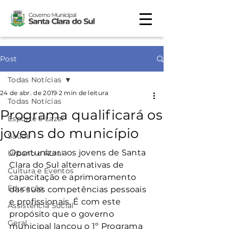
Post
Todas Notícias
24 de abr. de 2019
2 min de leitura
Todas Notícias
Programa qualificará os
Esporte e Lazer
jovens do município
Saúde
Oportunizar aos jovens de Santa 
Urbano e Rural
Clara do Sul alternativas de 
Cultura e Eventos
capacitação e aprimoramento 
Educação
das suas competências pessoais 
e profissionais. É com este 
Assistência Social
propósito que o governo 
Geral
municipal lançou o 1º Programa 