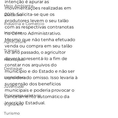
intenção é apurar as 
Meio Ambiente
movimentações realizadas em 
2019. Solicita-se que os 
Executivo
produtores levem o seu talão 
Indústria e Comércio
com as respectivas contranotas 
Impostos
no Centro Administrativo.
Mesmo que não tenha efetuado 
Agricultura
venda ou compra em seu talão 
Trânsito
no ano passado, o agricultor 
deverá apresentá-lo a fim de 
Habitação
constar nos arquivos do 
Destaque
município e do Estado e não ser 
Legislativo
considerado omisso. Isso levaria à 
suspensão dos benefícios 
Juventude
municipais e poderia provocar o 
Processos seletivos
cancelamento automático da 
Inscrição Estadual.
Vigilância
Turismo