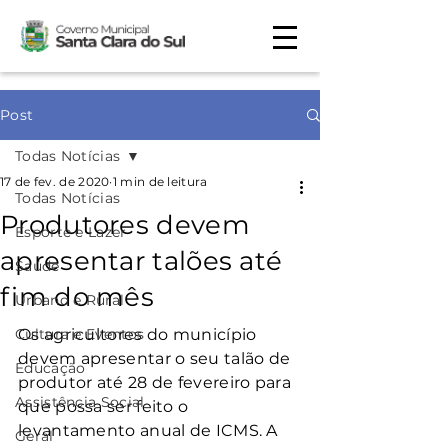
Post
Todas Notícias
17 de fev. de 2020
1 min de leitura
Todas Notícias
Produtores devem
Esporte e Lazer
apresentar talões até
Saúde
fim do mês
Urbano e Rural
Cultura e Eventos
Os agricultores do município 
devem apresentar o seu talão de 
Educação
produtor até 28 de fevereiro para 
Assistência Social
que possa ser feito o 
levantamento anual de ICMS. A 
Geral