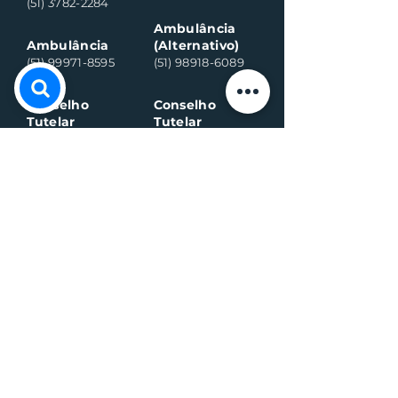
(51) 3782-2284
Ambulância
Ambulância
(Alternativo)
(51) 99971-8595
(51) 98918-6089
Conselho
Conselho
Tutelar
Tutelar
(Alternativo)
(51) 99109-6042
(51) 99935-0590
Plantão de
máquina (Vivo)
Plantão da
água (Vivo)
(51) 99899-3020
(51) 99714-5317
Fiscalização (G
eral)
Fiscalização (Sa
nitário)
(51) 99989-7311
(51) 99564-3598
Sala de
Negócios
(51) 3782 2282