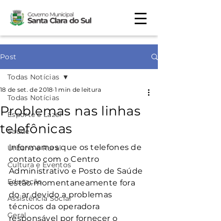
Post
Todas Notícias
18 de set. de 2018
1 min de leitura
Todas Notícias
Problemas nas linhas
Esporte e Lazer
telefônicas
Saúde
Informamos que os telefones de 
Urbano e Rural
contato com o Centro 
Cultura e Eventos
Administrativo e Posto de Saúde 
Educação
estão momentaneamente fora 
do ar devido a problemas 
Assistência Social
técnicos da operadora 
Geral
responsável por fornecer o 