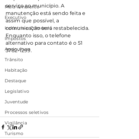
serviço ao município. A 
Meio Ambiente
manutenção está sendo feita e 
Executivo
assim que possível, a 
Indústria e Comércio
comunicação será restabelecida. 
Enquanto isso, o telefone 
Impostos
alternativo para contato é o 51 
Agricultura
3782-1299.
Trânsito
Habitação
Destaque
Legislativo
Juventude
Processos seletivos
Vigilância
Turismo