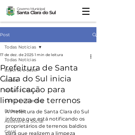
Post
Todas Notícias
17 de dez. de 2025
1 min de leitura
Todas Notícias
Prefeitura de Santa
Esporte e Lazer
Clara do Sul inicia
Saúde
notificação para
Urbano e Rural
limpeza de terrenos
Cultura e Eventos
Educação
A Prefeitura de Santa Clara do Sul 
informa que está notificando os 
Assistência Social
proprietários de terrenos baldios 
Geral
para que realizem a limpeza 