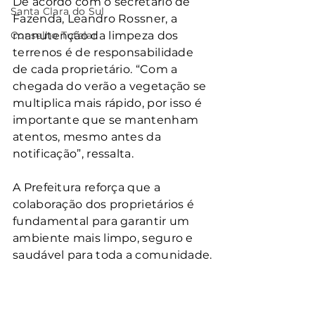
De acordo com o secretário de 
Santa Clara do Sul
Fazenda, Leandro Rossner, a 
Conselho Tutelar
manutenção da limpeza dos 
terrenos é de responsabilidade 
de cada proprietário. “Com a 
chegada do verão a vegetação se 
multiplica mais rápido, por isso é 
importante que se mantenham 
atentos, mesmo antes da 
notificação”, ressalta.
A Prefeitura reforça que a 
colaboração dos proprietários é 
fundamental para garantir um 
ambiente mais limpo, seguro e 
saudável para toda a comunidade.