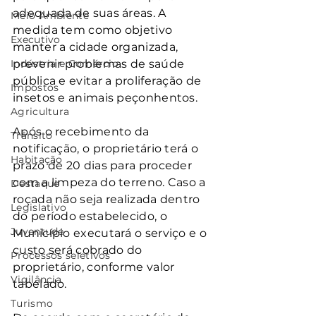
adequada de suas áreas. A 
Meio Ambiente
medida tem como objetivo 
Executivo
manter a cidade organizada, 
Indústria e Comércio
prevenir problemas de saúde 
pública e evitar a proliferação de 
Impostos
insetos e animais peçonhentos.
Agricultura
Após o recebimento da 
Trânsito
notificação, o proprietário terá o 
Habitação
prazo de 20 dias para proceder 
com a limpeza do terreno. Caso a 
Destaque
roçada não seja realizada dentro 
Legislativo
do período estabelecido, o 
Juventude
Município executará o serviço e o 
custo será cobrado do 
Processos seletivos
proprietário, conforme valor 
Vigilância
tabelado.
Turismo