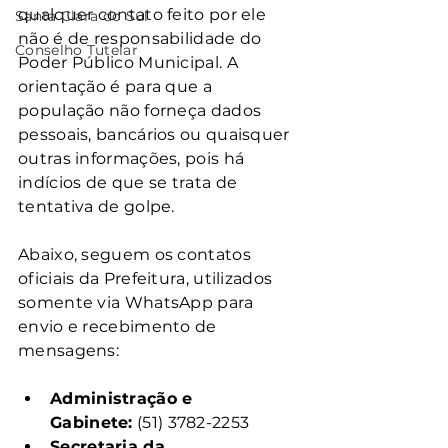
qualquer contato feito por ele 
Santa Clara do Sul
não é de responsabilidade do 
Conselho Tutelar
Poder Público Municipal. A 
orientação é para que a 
população não forneça dados 
pessoais, bancários ou quaisquer 
outras informações, pois há 
indícios de que se trata de 
tentativa de golpe.
Abaixo, seguem os contatos 
oficiais da Prefeitura, utilizados 
somente via WhatsApp para 
envio e recebimento de 
mensagens:
Administração e 
Gabinete:
 (51) 3782-2253
Secretaria da 