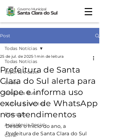
Post
Todas Notícias
25 de jul. de 2025
1 min de leitura
Todas Notícias
Prefeitura de Santa
Esporte e Lazer
Clara do Sul alerta para
Saúde
golpe e informa uso
Urbano e Rural
exclusivo de WhatsApp
Cultura e Eventos
nos atendimentos
Educação
Assistência Social
Desde o início do ano, a 
Prefeitura de Santa Clara do Sul 
Geral