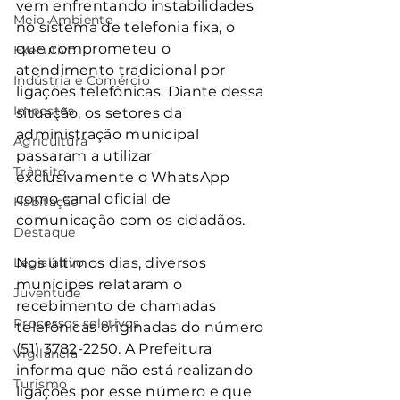
vem enfrentando instabilidades 
Meio Ambiente
no sistema de telefonia fixa, o 
que comprometeu o 
Executivo
atendimento tradicional por 
Indústria e Comércio
ligações telefônicas. Diante dessa 
Impostos
situação, os setores da 
administração municipal 
Agricultura
passaram a utilizar 
Trânsito
exclusivamente o WhatsApp 
como canal oficial de 
Habitação
comunicação com os cidadãos.
Destaque
Legislativo
Nos últimos dias, diversos 
munícipes relataram o 
Juventude
recebimento de chamadas 
Processos seletivos
telefônicas originadas do número 
(51) 3782-2250. A Prefeitura 
Vigilância
informa que não está realizando 
Turismo
ligações por esse número e que 