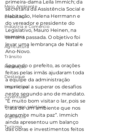
primeira-dama Leila Immich; da 
Meio Ambiente
secretária da Assistência Social e 
Habitação, Helena Herrmann e 
Executivo
do vereador e presidente do 
Indústria e Comércio
Legislativo, Mauro Heinen, na 
Impostos
semana passada. O objetivo foi 
levar uma lembrança de Natal e 
Agricultura
Ano-Novo.
Trânsito
Segundo o prefeito, as orações 
Habitação
feitas pelas irmãs ajudaram toda 
Destaque
a equipe da administração 
Legislativo
municipal a superar os desafios 
neste segundo ano de mandato. 
Juventude
“É muito bom visitar o lar, pois se 
Processos seletivos
trata de um ambiente que nos 
transmite muita paz”. Immich 
Vigilância
ainda apresentou um balanço 
Turismo
das obras e investimentos feitos 