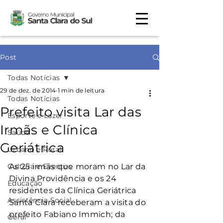
Post
Todas Notícias
29 de dez. de 2014
1 min de leitura
Todas Notícias
Prefeito visita Lar das
Esporte e Lazer
Irmãs e Clínica
Saúde
Geriátrica
Urbano e Rural
Cultura e Eventos
As 25 irmãs que moram no Lar da 
Divina Providência e os 24 
Educação
residentes da Clínica Geriátrica 
Assistência Social
Santa Clara receberam a visita do 
prefeito Fabiano Immich; da 
Geral