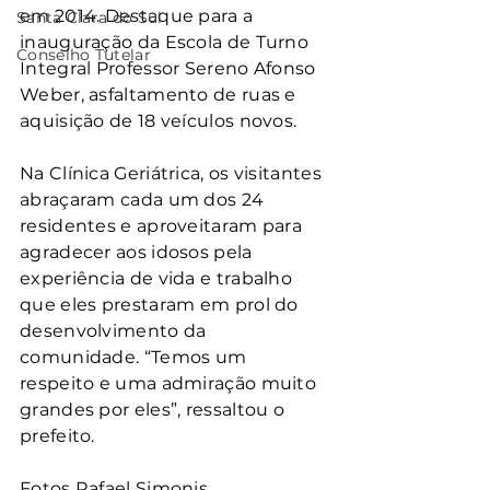
em 2014. Destaque para a 
Santa Clara do Sul
inauguração da Escola de Turno 
Conselho Tutelar
Integral Professor Sereno Afonso 
Weber, asfaltamento de ruas e 
aquisição de 18 veículos novos.
Na Clínica Geriátrica, os visitantes 
abraçaram cada um dos 24 
residentes e aproveitaram para 
agradecer aos idosos pela 
experiência de vida e trabalho 
que eles prestaram em prol do 
desenvolvimento da 
comunidade. “Temos um 
respeito e uma admiração muito 
grandes por eles”, ressaltou o 
prefeito.
Fotos Rafael Simonis