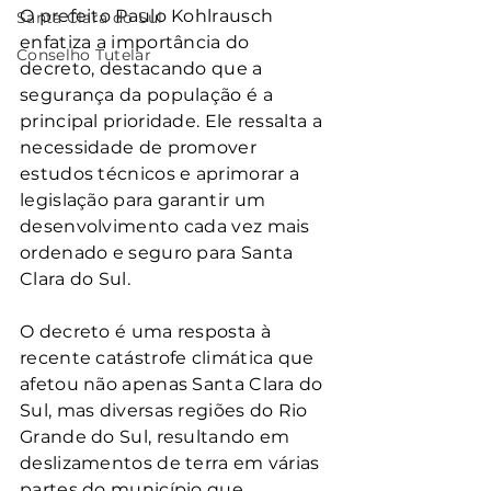
O prefeito Paulo Kohlrausch 
Santa Clara do Sul
enfatiza a importância do 
Conselho Tutelar
decreto, destacando que a 
segurança da população é a 
principal prioridade. Ele ressalta a 
necessidade de promover 
estudos técnicos e aprimorar a 
legislação para garantir um 
desenvolvimento cada vez mais 
ordenado e seguro para Santa 
Clara do Sul.
O decreto é uma resposta à 
recente catástrofe climática que 
afetou não apenas Santa Clara do 
Sul, mas diversas regiões do Rio 
Grande do Sul, resultando em 
deslizamentos de terra em várias 
partes do município que 