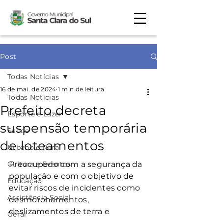
Post
Todas Notícias
16 de mai. de 2024
1 min de leitura
Todas Notícias
Prefeito decreta
Esporte e Lazer
suspensão temporária
Saúde
de loteamentos
Urbano e Rural
Cultura e Eventos
Preocupado com a segurança da 
população e com o objetivo de 
Educação
evitar riscos de incidentes como 
Assistência Social
desmoronamentos, 
deslizamentos de terra e 
Geral