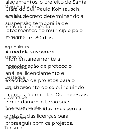
alagamentos, o prefeito de Santa 
Meio Ambiente
Clara do Sul, Paulo Kohlrausch, 
emitiu decreto determinando a 
Executivo
suspensão temporária de 
Indústria e Comércio
loteamentos no município pelo 
Impostos
período de 180 dias.
Agricultura
A medida suspende 
Trânsito
momentaneamente a 
homologação de protocolo, 
Habitação
análise, licenciamento e 
Destaque
execução de projetos para o 
Legislativo
parcelamento do solo, incluindo 
licenças já emitidas. Os processos 
Juventude
em andamento terão suas 
Processos seletivos
análises concluídas, mas sem a 
emissão das licenças para 
Vigilância
prosseguir com os projetos.
Turismo