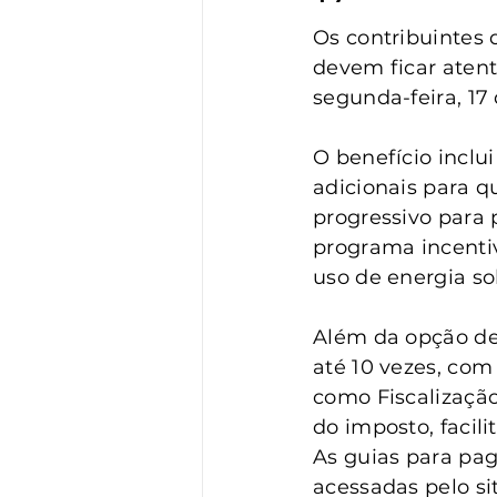
Vigilância
Turismo
S
Os contribuintes 
devem ficar aten
segunda-feira, 17 
O benefício incl
adicionais para q
progressivo para 
programa incentiv
uso de energia so
Além da opção de
até 10 vezes, com
como Fiscalização
do imposto, facil
As guias para pa
acessadas pelo si