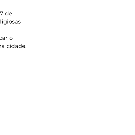
7 de 
ligiosas 
ar o 
na cidade.