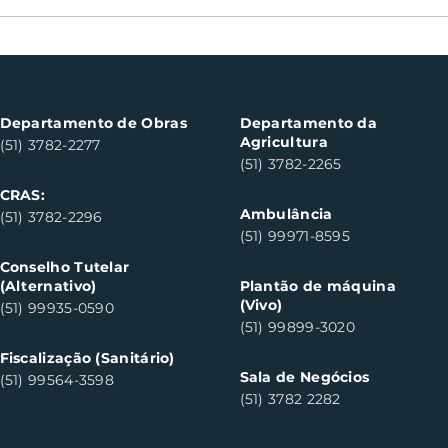
Oficinas de cerâmica
Not
fortalecem cuidado em
con
saúde mental em Santa
con
Clara do Sul
Clar
Departamento de Obras
Departamento da
Agricultura
(51) 3782-2277
(51) 3782-2265
CRAS:
Ambulância
(51) 3782-2296
(51) 99971-8595
Conselho Tutelar
(Alternativo)
Plantão de máquina
(Vivo)
(51) 99935-0590
(51) 99899-3020
Fiscalização (Sanitário)
Sala de Negócios
(51) 99564-3598
(51) 3782 2282