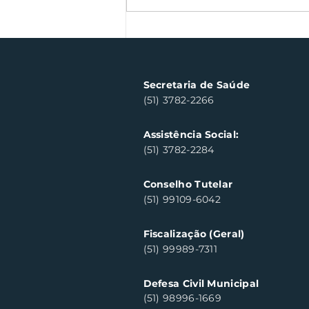
Semana Farroupilha
arrecada 500 kg de
alimentos
Secretaria de Saúde
(51) 3782-2266
Assistência Social:
(51) 3782-2284
Conselho Tutelar
(51) 99109-6042
Fiscalização (Geral)
(51) 99989-7311
Defesa Civil Municipal
(51) 98996-1669