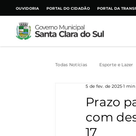
CONTEÚDO
OUVIDORIA
PORTAL DO CIDADÃO
PORTAL DA TRANS
Todas Notícias
Esporte e Lazer
5 de fev. de 2025
1 min
Assistência Social
Geral
Prazo p
com des
Agricultura
Trânsito
17