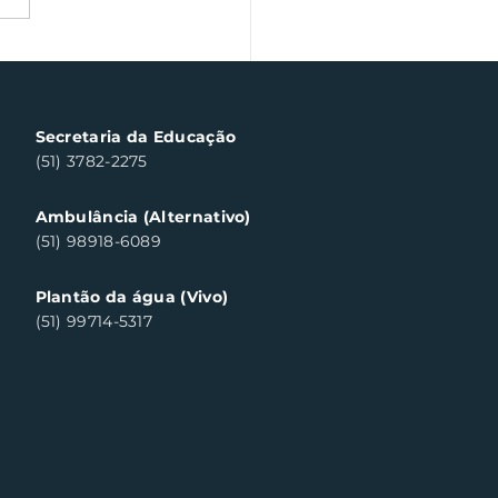
a Fiscal Gaúcha
templa cinco
sumidores em Santa
a do Sul
Secretaria da Educação
(51) 3782-2275
Ambulância (Alternativo)
(51) 98918-6089
Plantão da água (Vivo)
(51) 99714-5317