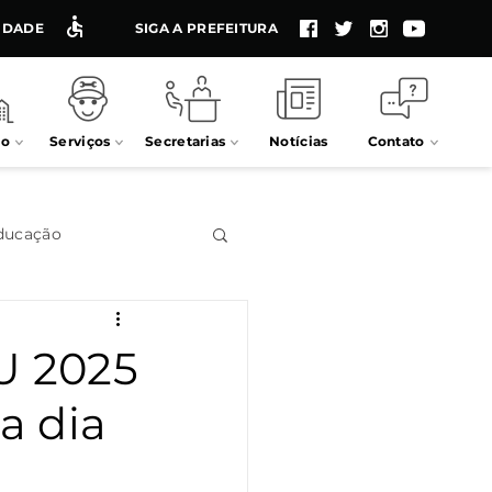
LIDADE
SIGA A PREFEITURA
io
Serviços
Secretarias
Notícias
Contato
ducação
Impostos
U 2025
a dia
Processos seletivos