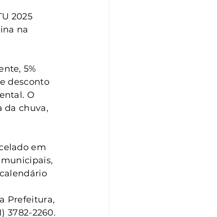
TU 2025 
ina na 
ente, 5% 
e desconto 
ntal. O 
 da chuva, 
celado em 
municipais, 
calendário 
 Prefeitura, 
1) 3782-2260.