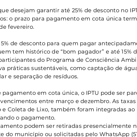
anta Clara do Sul
Conselho Tutelar
que desejam garantir até 25% de desconto no IP
tos: o prazo para pagamento em cota única term
de fevereiro.
ui 5% de desconto para quem pagar antecipadam
uem tem histórico de “bom pagador” e até 15% d
participantes do Programa de Consciência Ambie
a práticas sustentáveis, como captação de água
lar e separação de resíduos.
 pagamento em cota única, o IPTU pode ser par
 vencimentos entre março e dezembro. As taxas 
 e Coleta de Lixo, também foram integradas ao 
itando o pagamento.
gamento podem ser retiradas presencialmente na
te do município ou solicitadas pelo WhatsApp (5