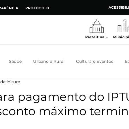
ACESSIBI
PARÊNCIA
PROTOCOLO
Prefeitura
Municíp
Saúde
Urbano e Rural
Cultura e Eventos
E
 de leitura
Meio Ambiente
Executivo
Indústria e Comércio
ara pagamento do IPT
conto máximo termin
Habitação
Destaque
Legislativo
Juventude