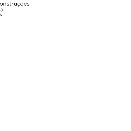
construções 
a 
e.