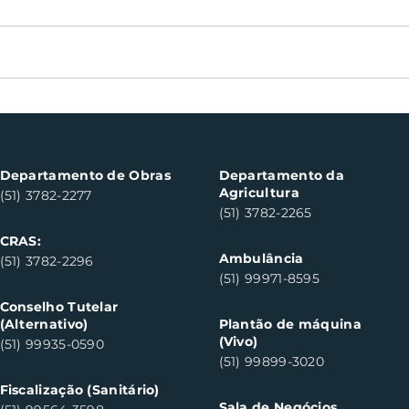
Oficinas de cerâmica
Not
fortalecem cuidado em
con
saúde mental em Santa
con
Clara do Sul
Clar
Departamento de Obras
Departamento da
Agricultura
(51) 3782-2277
(51) 3782-2265
CRAS:
Ambulância
(51) 3782-2296
(51) 99971-8595
Conselho Tutelar
(Alternativo)
Plantão de máquina
(Vivo)
(51) 99935-0590
(51) 99899-3020
Fiscalização (Sanitário)
Sala de Negócios