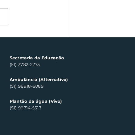
a Fiscal Gaúcha
templa cinco
sumidores em Santa
a do Sul
Secretaria da Educação
(51) 3782-2275
Ambulância (Alternativo)
(51) 98918-6089
Plantão da água (Vivo)
(51) 99714-5317