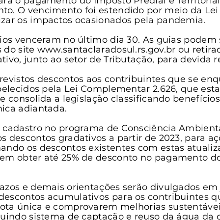
ara o pagamento do Imposto Predial e Territoria
anta Clara do Sul
Conselho Tutelar
o. O vencimento foi estendido por meio da Lei 
izar os impactos ocasionados pela pandemia.
rios venceram no último dia 30. As guias podem 
 do site www.santaclaradosul.rs.gov.br ou retira
ivo, junto ao setor de Tributação, para devida r
revistos descontos aos contribuintes que se en
abelecidos pela Lei Complementar 2.626, que esta
 e consolida a legislação classificando benefício
ica adiantada.
o cadastro no programa de Consciência Ambienta
s descontos gradativos a partir de 2023, para aç
ando os descontos existentes com estas atualiza
dem obter até 25% de desconto no pagamento do 
azos e demais orientações serão divulgados em 
descontos acumulativos para os contribuintes q
ota única e comprovarem melhorias sustentávei
luindo sistema de captação e reuso da água da 