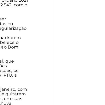
l Urbano 2021 
2.542, com o 
ser 
das no 
egularização. 
quadrarem 
belece o 
s ao Bom 
l, que 
ões 
ções, os 
IPTU, a 
janeiro, com 
ue quitarem 
s em suas 
chuva, 