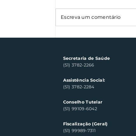
Escreva um comentário
Semana Farroupilha
arrecada 500 kg de
alimentos
Secretaria de Saúde
(51) 3782-2266
Assistência Social:
(51) 3782-2284
Conselho Tutelar
(51) 99109-6042
Fiscalização (Geral)
(51) 99989-7311