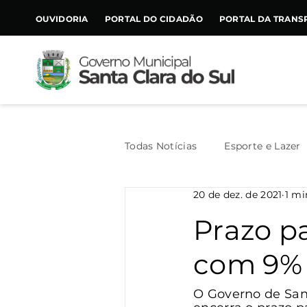
CONTEÚDO
OUVIDORIA
PORTAL DO CIDADÃO
PORTAL DA TRANS
Todas Notícias
Esporte e Lazer
20 de dez. de 2021
1 mi
Assistência Social
Geral
Prazo p
com 9% 
Agricultura
Trânsito
O Governo de San