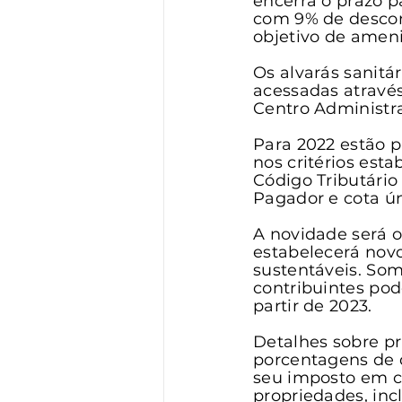
encerra o prazo p
Vigilância
Turismo
S
com 9% de descont
objetivo de amen
Os alvarás sanitá
acessadas através
Centro Administrat
Para 2022 estão p
nos critérios est
Código Tributário
Pagador e cota ún
A novidade será 
estabelecerá novo
sustentáveis. Som
contribuintes po
partir de 2023.
Detalhes sobre pr
porcentagens de 
seu imposto em c
propriedades, inc