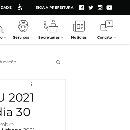
LIDADE
SIGA A PREFEITURA
io
Serviços
Secretarias
Notícias
Contato
ducação
Impostos
U 2021
ia 30
Processos seletivos
embro 