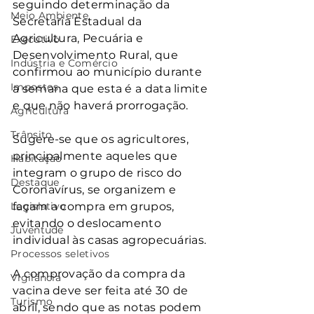
seguindo determinação da 
Meio Ambiente
Secretaria Estadual da 
Agricultura, Pecuária e 
Executivo
Desenvolvimento Rural, que 
Indústria e Comércio
confirmou ao município durante 
Impostos
a semana que esta é a data limite 
e que não haverá prorrogação.
Agricultura
Trânsito
Sugere-se que os agricultores, 
principalmente aqueles que 
Habitação
integram o grupo de risco do 
Destaque
Coronavírus, se organizem e 
Legislativo
façam a compra em grupos, 
evitando o deslocamento 
Juventude
individual às casas agropecuárias.
Processos seletivos
A comprovação da compra da 
Vigilância
vacina deve ser feita até 30 de 
Turismo
abril, sendo que as notas podem 