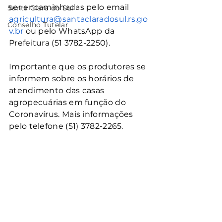
ser encaminhadas pelo email 
Santa Clara do Sul
agricultura@santaclaradosul.rs.go
Conselho Tutelar
v.br
 ou pelo WhatsApp da 
Prefeitura (51 3782-2250).
Importante que os produtores se 
informem sobre os horários de 
atendimento das casas 
agropecuárias em função do 
Coronavírus. Mais informações 
pelo telefone (51) 3782-2265.