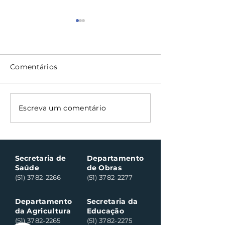
Comentários
Nota Fiscal Gaúcha
Bocha veteran
Escreva um comentário
contempla cinco
às canchas de
consumidores em
Clara do Sul n
Santa Clara do Sul
sábado
Secretaria de
Departamento
Saúde
de Obras
(51) 3782-2266
(51) 3782-2277
Departamento
Secretaria da
da Agricultura
Educação
(51) 3782-2265
(51) 3782-2275