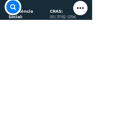
Assistência
CRAS:
Social:
(51) 3782-2296
(51) 3782-2284
Ambulância
Ambulância
(Alternativo)
(51) 99971-8595
(51) 98918-6089
Conselho
Conselho
Tutelar
Tutelar
(Alternativo)
(51) 99109-6042
(51) 99935-0590
Plantão de
máquina (Vivo)
Plantão da
água (Vivo)
(51) 99899-3020
(51) 99714-5317
Fiscalização (G
eral)
Fiscalização (Sa
nitário)
(51) 99989-7311
(51) 99564-3598