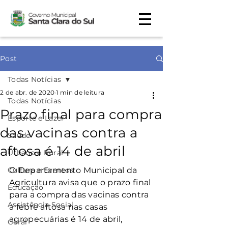
Post
Todas Notícias
2 de abr. de 2020
1 min de leitura
Todas Notícias
Prazo final para compra
Esporte e Lazer
das vacinas contra a
Saúde
aftosa é 14 de abril
Urbano e Rural
Cultura e Eventos
O Departamento Municipal da 
Agricultura avisa que o prazo final 
Educação
para a compra das vacinas contra 
Assistência Social
a febre aftosa nas casas 
agropecuárias é 14 de abril, 
Geral