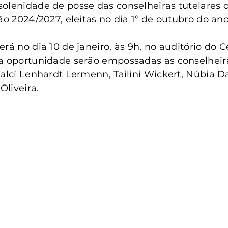
anta Clara do Sul
Conselho Tutelar
olenidade de posse das conselheiras tutelares 
tão 2024/2027, eleitas no dia 1º de outubro do an
rá no dia 10 de janeiro, às 9h, no auditório do C
a oportunidade serão empossadas as conselheira
Valcí Lenhardt Lermenn, Tailini Wickert, Núbia D
Oliveira.