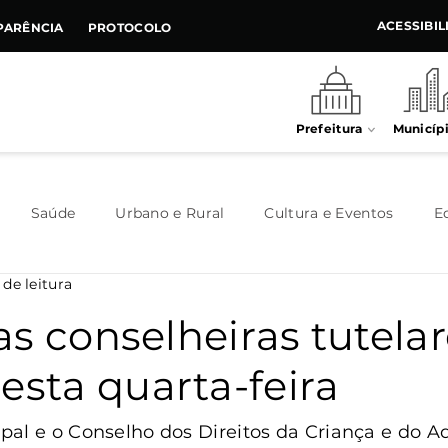
ACESSIBI
PARÊNCIA
PROTOCOLO
Prefeitura
Municíp
Saúde
Urbano e Rural
Cultura e Eventos
E
 de leitura
Meio Ambiente
Executivo
Indústria e Comércio
s conselheiras tutela
esta quarta-feira
Habitação
Destaque
Legislativo
Juventude
al e o Conselho dos Direitos da Criança e do A