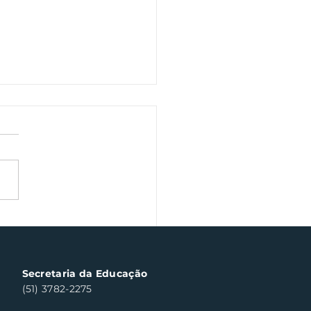
ana Farroupilha traz
inária gaúcha em
taque
Secretaria da Educação
(51) 3782-2275