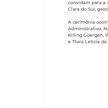
Vigilância
Turismo
S
convidam para a s
Clara do Sul, ges
A cerimônia ocorre
Administrativo. N
Killing Goergen, 
e Thais Leticia de 