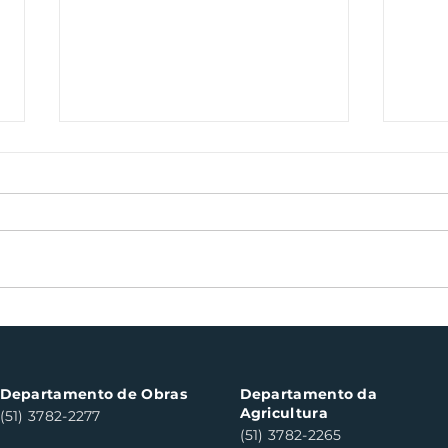
Bocha veterano volta às
Sem
canchas de Santa Clara
cul
do Sul neste sábado
des
Departamento de Obras
Departamento da
Agricultura
(51) 3782-2277
(51) 3782-2265