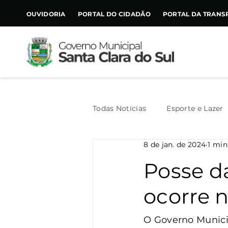
CONTEÚDO
OUVIDORIA
PORTAL DO CIDADÃO
PORTAL DA TRANS
Todas Notícias
Esporte e Lazer
8 de jan. de 2024
1 min
Assistência Social
Geral
Posse da
ocorre n
Agricultura
Trânsito
O Governo Municip