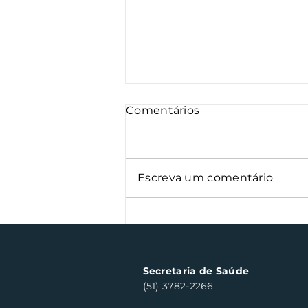
Comentários
Escreva um comentário
Nota Fiscal Gaúcha
contempla cinco
consumidores em Santa
Clara do Sul
Secretaria de Saúde
(51) 3782-2266