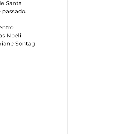
de Santa 
o passado.
entro 
s Noeli 
aiane Sontag 