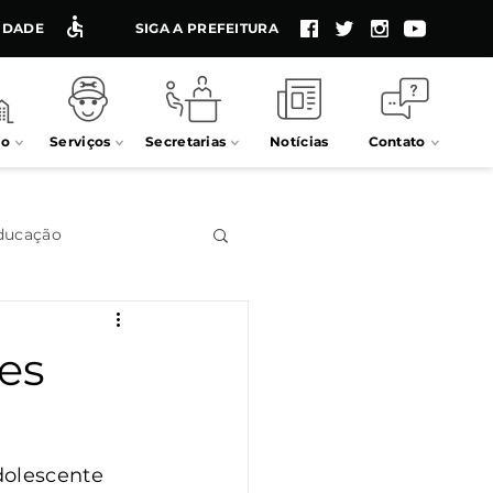
LIDADE
SIGA A PREFEITURA
io
Serviços
Secretarias
Notícias
Contato
ducação
Impostos
res
Processos seletivos
dolescente 