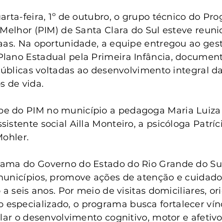
anta Clara do Sul
Conselho Tutelar
arta-feira, 1º de outubro, o grupo técnico do Pr
 Melhor (PIM) de Santa Clara do Sul esteve reun
aas. Na oportunidade, a equipe entregou ao ges
lano Estadual pela Primeira Infância, documen
 públicas voltadas ao desenvolvimento integral da
s de vida.
 do PIM no município a pedagoga Maria Luiza
stente social Ailla Monteiro, a psicóloga Patríc
Mohler.
ama do Governo do Estado do Rio Grande do Su
municípios, promove ações de atenção e cuidado
 a seis anos. Por meio de visitas domiciliares, or
specializado, o programa busca fortalecer vín
ular o desenvolvimento cognitivo, motor e afetivo