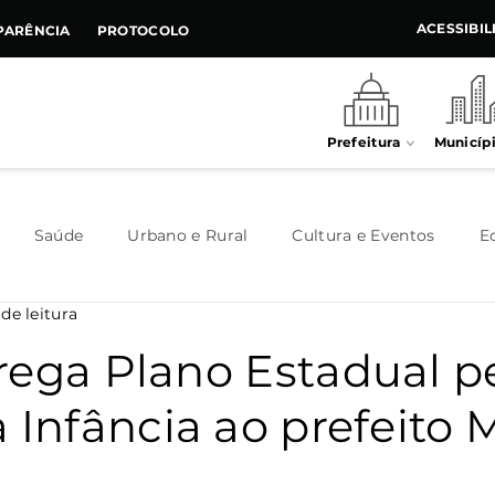
ACESSIBI
PARÊNCIA
PROTOCOLO
Prefeitura
Municíp
Saúde
Urbano e Rural
Cultura e Eventos
E
 de leitura
Meio Ambiente
Executivo
Indústria e Comércio
rega Plano Estadual p
 Infância ao prefeito 
Habitação
Destaque
Legislativo
Juventude