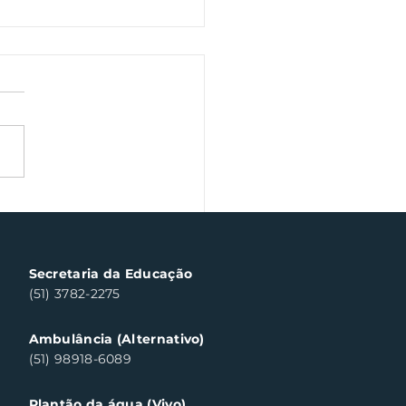
a Fiscal Gaúcha
templa cinco
sumidores em Santa
a do Sul
Secretaria da Educação
(51) 3782-2275
Ambulância (Alternativo)
(51) 98918-6089
Plantão da água (Vivo)