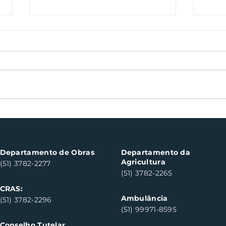
Oficinas de cerâmica
Not
fortalecem cuidado em
con
saúde mental em Santa
con
Clara do Sul
Clar
Departamento de Obras
Departamento da
Agricultura
(51) 3782-2277
(51) 3782-2265
CRAS:
Ambulância
(51) 3782-2296
(51) 99971-8595
Conselho Tutelar