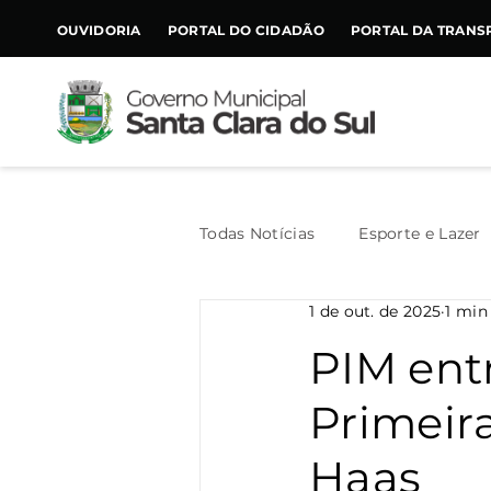
CONTEÚDO
OUVIDORIA
PORTAL DO CIDADÃO
PORTAL DA TRANS
Todas Notícias
Esporte e Lazer
1 de out. de 2025
1 min
Assistência Social
Geral
PIM ent
Primeira
Agricultura
Trânsito
Haas