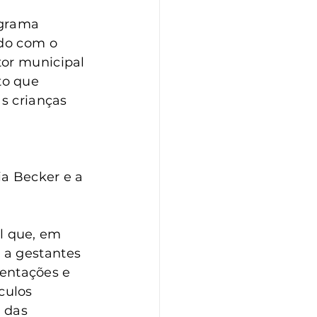
ograma 
ido com o 
tor municipal 
to que 
s crianças 
 
ia Becker e a 
l que, em 
 a gestantes 
ientações e 
culos 
 das 