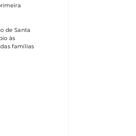
rimeira 
so de Santa 
oio às 
das famílias 