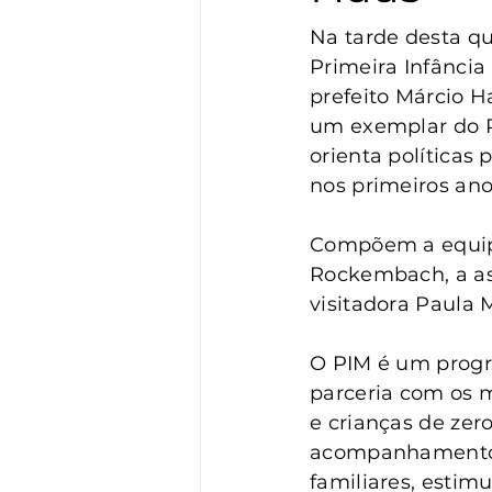
Vigilância
Turismo
S
Na tarde desta qu
Primeira Infância
prefeito Márcio H
um exemplar do P
orienta políticas
nos primeiros ano
Compõem a equipe
Rockembach, a assi
visitadora Paula 
O PIM é um progr
parceria com os 
e crianças de zero
acompanhamento e
familiares, estim