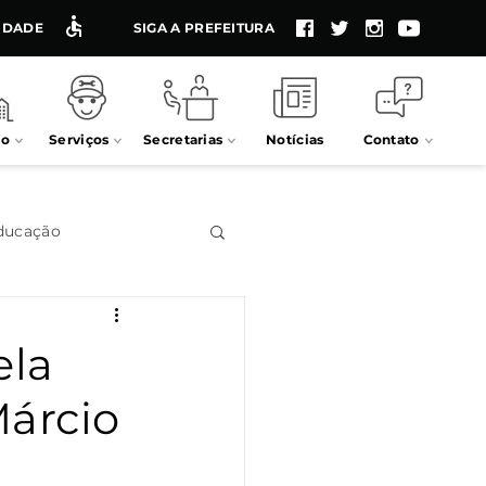
LIDADE
SIGA A PREFEITURA
io
Serviços
Secretarias
Notícias
Contato
ducação
Impostos
ela
Márcio
Processos seletivos