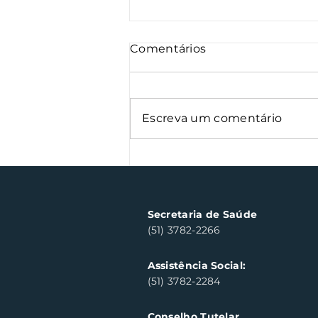
Comentários
Escreva um comentário
Semana Farroupilha
arrecada 500 kg de
alimentos
Secretaria de Saúde
(51) 3782-2266
Assistência Social:
(51) 3782-2284
Conselho Tutelar