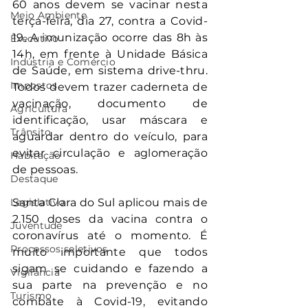
60 anos devem se vacinar nesta 
Meio Ambiente
terça-feira, dia 27, contra a Covid-
19. A imunização ocorre das 8h às 
Executivo
14h, em frente à Unidade Básica 
Indústria e Comércio
de Saúde, em sistema drive-thru. 
Impostos
Todos devem trazer caderneta de 
vacinação, documento de 
Agricultura
identificação, usar máscara e 
Trânsito
aguardar dentro do veículo, para 
evitar circulação e aglomeração 
Habitação
de pessoas. 
Destaque
Legislativo
Santa Clara do Sul aplicou mais de 
2.150 doses da vacina contra o 
Juventude
coronavírus até o momento. É 
Processos seletivos
muito importante que todos 
sigam se cuidando e fazendo a 
Vigilância
sua parte na prevenção e no 
Turismo
combate à Covid-19, evitando 