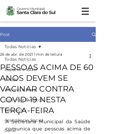
Post
Todas Notícias
26 de abr. de 2021
1 min de leitura
Todas Notícias
PESSOAS ACIMA DE 60
Esporte e Lazer
ANOS DEVEM SE
Saúde
VACINAR CONTRA
Urbano e Rural
COVID-19 NESTA
Cultura e Eventos
TERÇA-FEIRA
Educação
Assistência Social
A Secretaria Municipal da Saúde 
comunica que pessoas acima de 
Geral