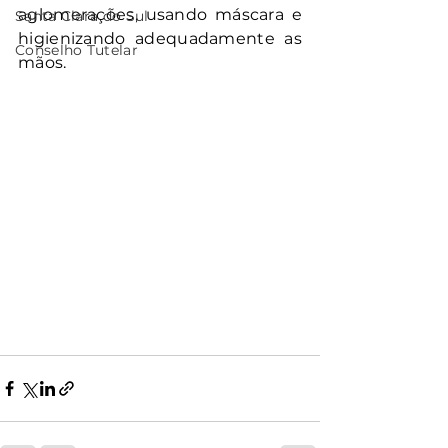
aglomerações, usando máscara e 
Santa Clara do Sul
higienizando adequadamente as 
Conselho Tutelar
mãos.