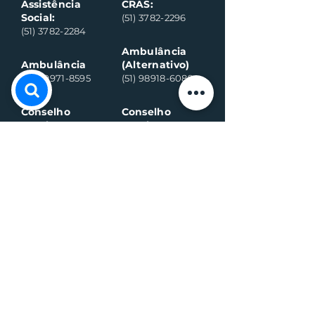
Assistência
CRAS:
Social:
(51) 3782-2296
(51) 3782-2284
Ambulância
Ambulância
(Alternativo)
(51) 99971-8595
(51) 98918-6089
Conselho
Conselho
Tutelar
Tutelar
(Alternativo)
(51) 99109-6042
(51) 99935-0590
Plantão de
máquina (Vivo)
Plantão da
água (Vivo)
(51) 99899-3020
(51) 99714-5317
Fiscalização (G
eral)
Fiscalização (Sa
nitário)
(51) 99989-7311
(51) 99564-3598
Sala de
Negócios