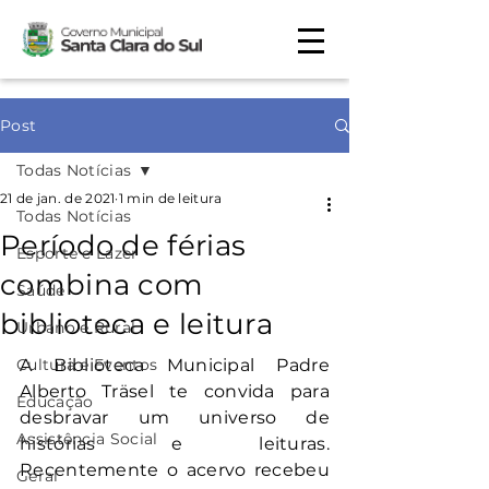
Post
Todas Notícias
21 de jan. de 2021
1 min de leitura
Todas Notícias
Período de férias
Esporte e Lazer
combina com
Saúde
biblioteca e leitura
Urbano e Rural
Cultura e Eventos
A Biblioteca Municipal Padre 
Alberto Träsel te convida para 
Educação
desbravar um universo de 
Assistência Social
histórias e leituras. 
Recentemente o acervo recebeu 
Geral