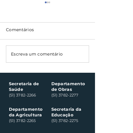
Comentários
Nota Fiscal Gaúcha
Bocha veteran
Escreva um comentário
contempla cinco
às canchas de
consumidores em
Clara do Sul n
Santa Clara do Sul
sábado
Secretaria de
Departamento
Saúde
de Obras
(51) 3782-2266
(51) 3782-2277
Departamento
Secretaria da
da Agricultura
Educação
(51) 3782-2265
(51) 3782-2275