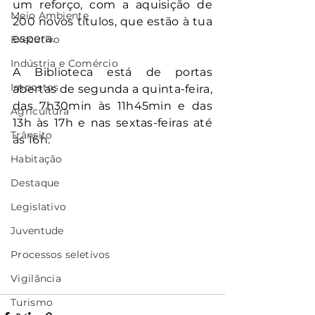
um reforço, com a aquisição de 
Meio Ambiente
200 novos títulos, que estão à tua 
espera.
Executivo
Indústria e Comércio
A Biblioteca está de portas 
Impostos
abertas de segunda a quinta-feira, 
das 7h30min às 11h45min e das 
Agricultura
13h às 17h e nas sextas-feiras até 
Trânsito
às 16h.
Habitação
Destaque
Legislativo
Juventude
Processos seletivos
Vigilância
Turismo