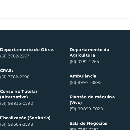
Bocha veterano volta às
Sem
canchas de Santa Clara
cul
do Sul neste sábado
des
Departamento de Obras
Departamento da
Agricultura
(51) 3782-2277
(51) 3782-2265
CRAS:
Ambulância
(51) 3782-2296
(51) 99971-8595
Conselho Tutelar
(Alternativo)
Plantão de máquina
(Vivo)
(51) 99935-0590
(51) 99899-3020
Fiscalização (Sanitário)
Sala de Negócios
(51) 99564-3598
(51) 3782 2282