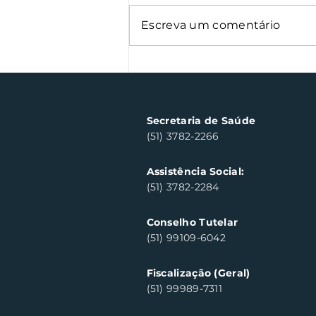
Escreva um comentário
Nota Fiscal Gaúcha
contempla cinco
consumidores em Santa
Clara do Sul
Secretaria de Saúde
(51) 3782-2266
Assistência Social:
(51) 3782-2284
Conselho Tutelar
(51) 99109-6042
Fiscalização (Geral)
(51) 99989-7311