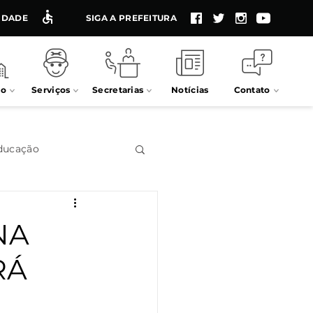
LIDADE
SIGA A PREFEITURA
io
Serviços
Secretarias
Notícias
Contato
ducação
Impostos
NA
RÁ
Processos seletivos