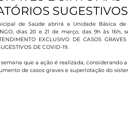
anta Clara do Sul
Conselho Tutelar
ATÓRIOS SUGESTIVO
nicipal de Saúde abrirá a Unidade Básica de
O, dias 20 e 21 de março, das 9h às 16h, se
 ATENDIMENTO EXCLUSIVO DE CASOS GRAVES 
UGESTIVOS DE COVID-19.
 semana que a ação é realizada, considerando a
mento de casos graves e superlotação do siste