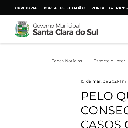
CONTEÚDO
OUVIDORIA
PORTAL DO CIDADÃO
PORTAL DA TRANS
Todas Notícias
Esporte e Lazer
19 de mar. de 2021
1 mi
Assistência Social
Geral
PELO Q
CONSEC
Agricultura
Trânsito
CASOS 