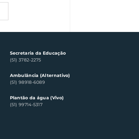
ana Farroupilha traz
inária gaúcha em
taque
Secretaria da Educação
(51) 3782-2275
Ambulância (Alternativo)
(51) 98918-6089
Plantão da água (Vivo)
(51) 99714-5317