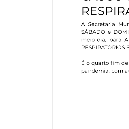
Vigilância
Turismo
S
RESPIR
A Secretaria Mu
SÁBADO e DOMING
meio-dia, para
RESPIRATÓRIOS S
É o quarto fim de
pandemia, com au