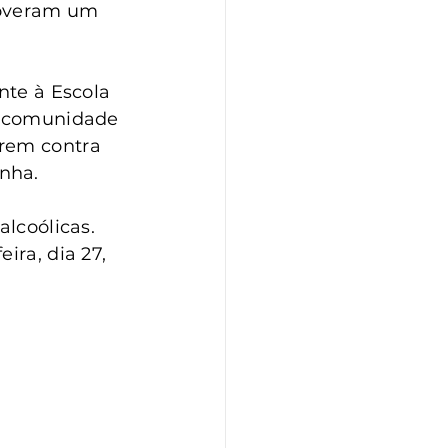
moveram um 
nte à Escola 
a comunidade 
rem contra 
nha.
lcoólicas. 
ira, dia 27, 