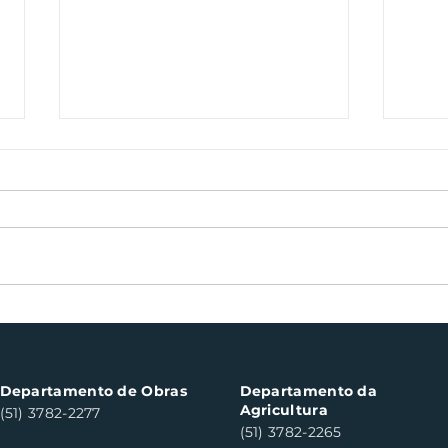
Nota Fiscal Gaúcha
Boch
contempla cinco
can
consumidores em Santa
do S
Clara do Sul
Departamento de Obras
Departamento da
Agricultura
(51) 3782-2277
(51) 3782-2265