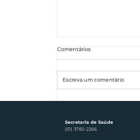
Comentários
Escreva um comentário
Oficinas de cerâmica
fortalecem cuidado em
saúde mental em Santa
Clara do Sul
Secretaria de Saúde
(51) 3782-2266