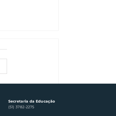
a veterano volta às
chas de Santa Clara
ul neste sábado
Secretaria da Educação
(51) 3782-2275