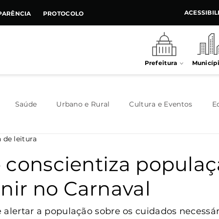
ACESSIBI
PARÊNCIA
PROTOCOLO
Prefeitura
Municíp
Saúde
Urbano e Rural
Cultura e Eventos
E
 de leitura
Meio Ambiente
Executivo
Indústria e Comércio
 conscientiza populaç
nir no Carnaval
Habitação
Destaque
Legislativo
Juventude
 alertar a população sobre os cuidados necessár