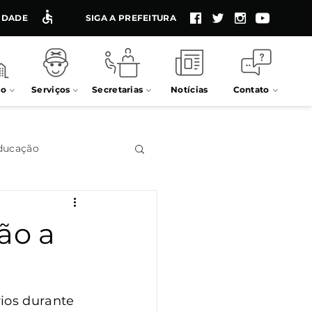
LIDADE
SIGA A PREFEITURA
io
Serviços
Secretarias
Notícias
Contato
ducação
Impostos
ão a
Processos seletivos
ios durante 