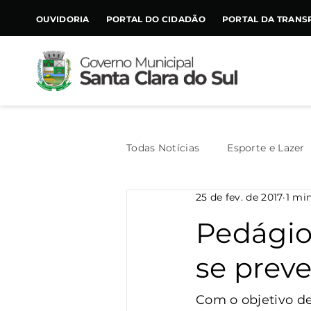
CONTEÚDO
OUVIDORIA
PORTAL DO CIDADÃO
PORTAL DA TRANS
Todas Notícias
Esporte e Lazer
25 de fev. de 2017
1 min
Assistência Social
Geral
Pedágio
se preve
Agricultura
Trânsito
Com o objetivo de