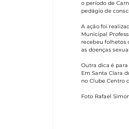
Vigilância
Turismo
S
o período de Car
pedágio de consci
A ação foi realiz
Municipal Profess
recebeu folhetos 
as doenças sexua
Outra dica é para 
Em Santa Clara do 
no Clube Centro d
Foto Rafael Simon