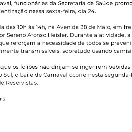
anta Clara do Sul
Conselho Tutelar
naval, funcionárias da Secretaria da Saúde pro
entização nessa sexta-feira, dia 24.
ada das 10h às 14h, na Avenida 28 de Maio, em fre
or Sereno Afonso Heisler. Durante a atividade, 
que reforçam a necessidade de todos se preveni
lmente transmissíveis, sobretudo usando camisi
que os foliões não dirijam se ingerirem bebidas a
Sul, o baile de Carnaval ocorre nesta segunda-fe
e Reservistas.
is