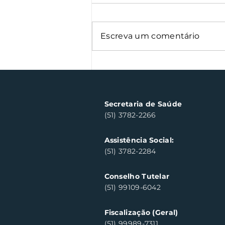
Escreva um comentário
Oficinas de cerâmica
fortalecem cuidado em
saúde mental em Santa
Clara do Sul
Secretaria de Saúde
(51) 3782-2266
Assistência Social:
(51) 3782-2284
Conselho Tutelar
(51) 99109-6042
Fiscalização (Geral)
(51) 99989-7311