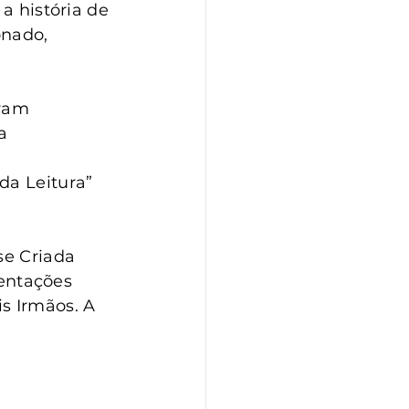
a história de 
nado, 
ram 
a 
da Leitura” 
se Criada 
entações 
s Irmãos. A 