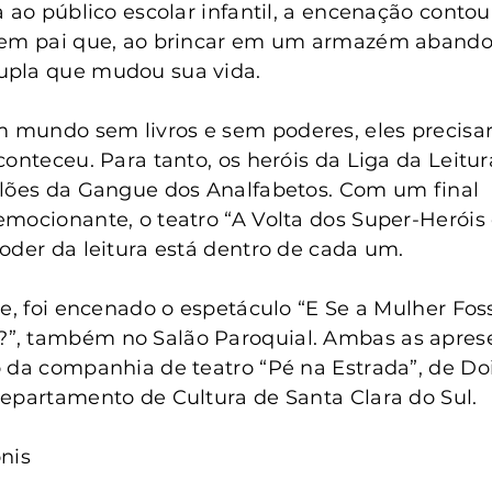
anta Clara do Sul
Conselho Tutelar
 ao público escolar infantil, a encenação contou 
sem pai que, ao brincar em um armazém abando
pla que mudou sua vida.
mundo sem livros e sem poderes, eles precisa
conteceu. Para tanto, os heróis da Liga da Leitur
ilões da Gangue dos Analfabetos. Com um final 
mocionante, o teatro “A Volta dos Super-Heróis 
oder da leitura está dentro de cada um.
te, foi encenado o espetáculo “E Se a Mulher Fos
, também no Salão Paroquial. Ambas as apres
 da companhia de teatro “Pé na Estrada”, de Doi
epartamento de Cultura de Santa Clara do Sul.
nis