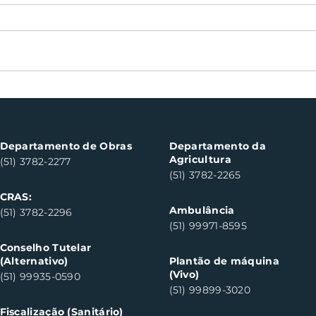
Nota Fiscal Gaúcha
Boch
contempla cinco
can
consumidores em Santa
do S
Clara do Sul
Departamento de Obras
Departamento da
Agricultura
(51) 3782-2277
(51) 3782-2265
CRAS:
Ambulância
(51) 3782-2296
(51) 99971-8595
Conselho Tutelar
(Alternativo)
Plantão de máquina
(Vivo)
(51) 99935-0590
(51) 99899-3020
Fiscalização (Sanitário)