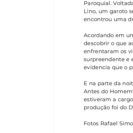
Vigilância
Turismo
S
Paroquial. Voltada
Lino, um garoto 
encontrou uma du
Acordando em um 
descobrir o que a
enfrentaram os v
surpreendente e e
evidencia que o p
E na parte da noi
Antes do Homem?”
estiveram a cargo
produção foi do D
Fotos Rafael Simo