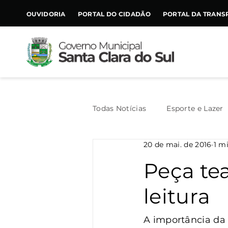
CONTEÚDO
OUVIDORIA
PORTAL DO CIDADÃO
PORTAL DA TRANS
Todas Notícias
Esporte e Lazer
20 de mai. de 2016
1 mi
Assistência Social
Geral
Peça tea
leitura
Agricultura
Trânsito
A importância da l