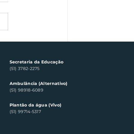
a veterano volta às
chas de Santa Clara
ul neste sábado
Secretaria da Educação
(51) 3782-2275
Ambulância (Alternativo)
(51) 98918-6089
Plantão da água (Vivo)
(51) 99714-5317