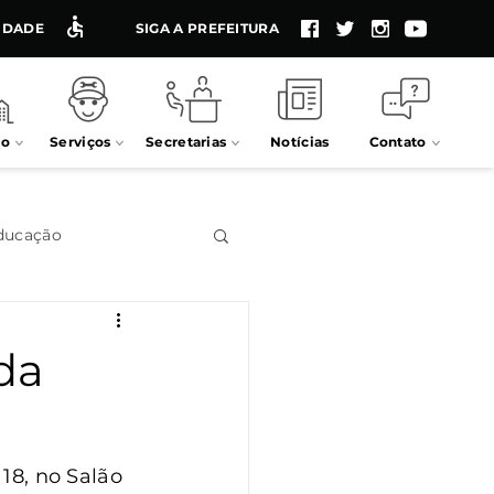
LIDADE
SIGA A PREFEITURA
io
Serviços
Secretarias
Notícias
Contato
ducação
Impostos
da
Processos seletivos
18, no Salão 