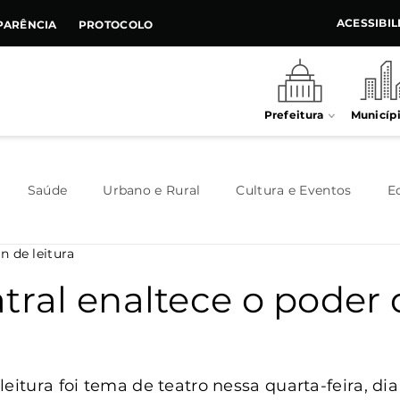
ACESSIBI
PARÊNCIA
PROTOCOLO
Prefeitura
Municíp
Saúde
Urbano e Rural
Cultura e Eventos
E
n de leitura
Meio Ambiente
Executivo
Indústria e Comércio
tral enaltece o poder 
Habitação
Destaque
Legislativo
Juventude
eitura foi tema de teatro nessa quarta-feira, dia 