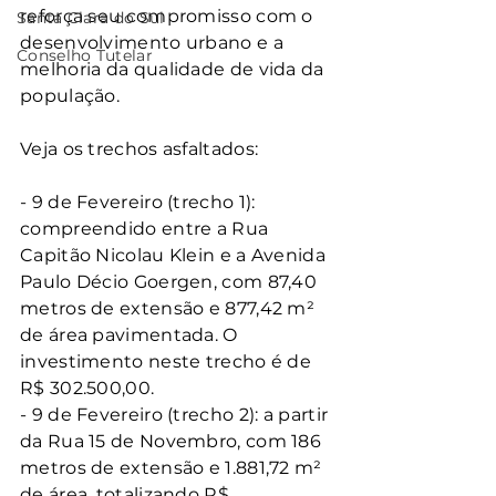
reforça seu compromisso com o 
Santa Clara do Sul
desenvolvimento urbano e a 
Conselho Tutelar
melhoria da qualidade de vida da 
população.
Veja os trechos asfaltados:
- 9 de Fevereiro (trecho 1): 
compreendido entre a Rua 
Capitão Nicolau Klein e a Avenida 
Paulo Décio Goergen, com 87,40 
metros de extensão e 877,42 m² 
de área pavimentada. O 
investimento neste trecho é de 
R$ 302.500,00.
- 9 de Fevereiro (trecho 2): a partir 
da Rua 15 de Novembro, com 186 
metros de extensão e 1.881,72 m² 
de área, totalizando R$ 