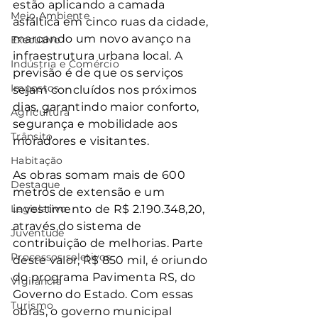
estão aplicando a camada 
Meio Ambiente
asfáltica em cinco ruas da cidade, 
marcando um novo avanço na 
Executivo
infraestrutura urbana local. A 
Indústria e Comércio
previsão é de que os serviços 
Impostos
sejam concluídos nos próximos 
dias, garantindo maior conforto, 
Agricultura
segurança e mobilidade aos 
Trânsito
moradores e visitantes.
Habitação
As obras somam mais de 600 
Destaque
metros de extensão e um 
Legislativo
investimento de R$ 2.190.348,20, 
através do sistema de 
Juventude
contribuição de melhorias. Parte 
Processos seletivos
deste valor, R$ 850 mil, é oriundo 
do programa Pavimenta RS, do 
Vigilância
Governo do Estado. Com essas 
Turismo
obras, o governo municipal 