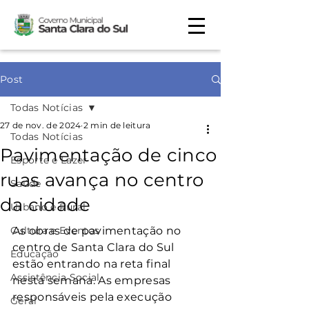
Post
Todas Notícias
27 de nov. de 2024
2 min de leitura
Todas Notícias
Pavimentação de cinco
Esporte e Lazer
ruas avança no centro
Saúde
da cidade
Urbano e Rural
Cultura e Eventos
As obras de pavimentação no 
centro de Santa Clara do Sul 
Educação
estão entrando na reta final 
Assistência Social
nesta semana. As empresas 
responsáveis pela execução 
Geral