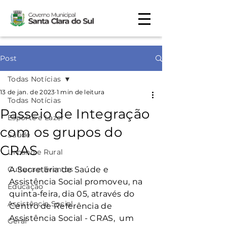
Post
Todas Notícias
13 de jan. de 2023
1 min de leitura
Todas Notícias
Passeio de Integração
Esporte e Lazer
com os grupos do
Saúde
CRAS
Urbano e Rural
Cultura e Eventos
A Secretaria de Saúde e 
Assistência Social promoveu, na 
Educação
quinta-feira, dia 05, através do 
Assistência Social
Centro de Referência de 
Assistência Social - CRAS,  um 
Geral