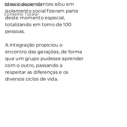
idosos dependentes e/ou em 
Santa Clara do Sul
isolamento social fizeram parte 
Conselho Tutelar
deste momento especial, 
totalizando em torno de 100 
pessoas.
A integração propiciou o 
encontro das gerações, de forma 
que um grupo pudesse aprender 
com o outro, passando a 
respeitar as diferenças e os 
diversos ciclos de vida.