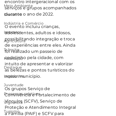
encontro intergeracional com os 
Meio Ambiente
serviços e grupos acompanhados 
durante o ano de 2022.
Executivo
Indústria e Comércio
O evento incluiu crianças, 
Impostos
adolescentes, adultos e idosos, 
possibilitando integração e troca 
Agricultura
de experiências entre eles. Ainda 
Trânsito
foi realizado um passeio de 
cedelinho pela cidade, com 
Habitação
intuito de apresentar e valorizar 
Destaque
as belezas e pontos turísticos do 
Legislativo
nosso município.
Juventude
Os grupos Serviço de 
Processos seletivos
Convivência e Fortalecimento de 
Vínculos (SCFV), Serviço de 
Vigilância
Proteção e Atendimento Integral 
Turismo
a Família (PAIF) e SCFV para 